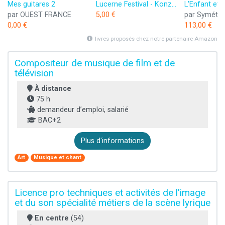
Mes guitares 2
Lucerne Festival - Konzertprogramm Cecilia Bartoli & Les Musiciens du Prince-Monaco: Les Musiciens du Prince-Monaco | Gianluca Capuano | Cecilia Bartoli und weitere Solist*innen (German Edition)
par OUEST FRANCE
5,00 €
par Symétri
0,00 €
113,00 €
livres proposés chez notre partenaire Amazon
Compositeur de musique de film et de
télévision
À distance
75 h
demandeur d’emploi, salarié
BAC+2
Plus d'informations
Art
Musique et chant
Licence pro techniques et activités de l'image
et du son spécialité métiers de la scène lyrique
En centre
(54)