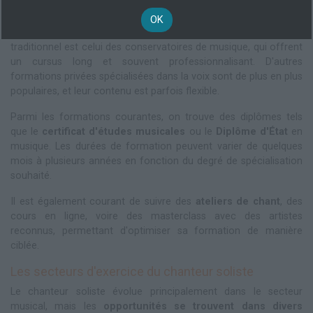
Pour travailler comme chanteur soliste, plusieurs parcours sont
possibles, permettant d'acquérir des
diplômes
, certifications ou
OK
simplement, de solides compétences vocales. Le premier niveau
traditionnel est celui des conservatoires de musique, qui offrent
un cursus long et souvent professionnalisant. D'autres
formations privées spécialisées dans la voix sont de plus en plus
populaires, et leur contenu est parfois flexible.
Parmi les formations courantes, on trouve des diplômes tels
que le
certificat d'études musicales
ou le
Diplôme d'État
en
musique. Les durées de formation peuvent varier de quelques
mois à plusieurs années en fonction du degré de spécialisation
souhaité.
Il est également courant de suivre des
ateliers de chant
, des
cours en ligne, voire des masterclass avec des artistes
reconnus, permettant d'optimiser sa formation de manière
ciblée.
Les secteurs d'exercice du chanteur soliste
Le chanteur soliste évolue principalement dans le secteur
musical, mais les
opportunités se trouvent dans divers