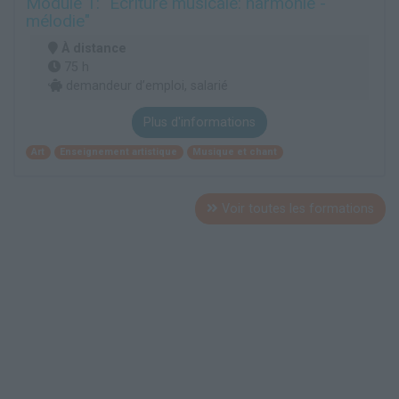
Module 1: "Ecriture musicale: harmonie -
mélodie"
À distance
75 h
demandeur d’emploi, salarié
Plus d'informations
Art
Enseignement artistique
Musique et chant
Voir toutes les formations