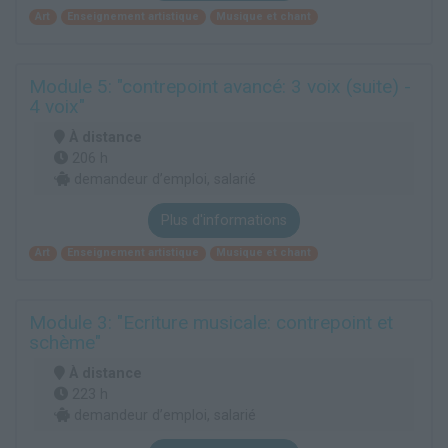
Art
Enseignement artistique
Musique et chant
Module 5: "contrepoint avancé: 3 voix (suite) -
4 voix"
À distance
206 h
demandeur d’emploi, salarié
Plus d'informations
Art
Enseignement artistique
Musique et chant
Module 3: "Ecriture musicale: contrepoint et
schème"
À distance
223 h
demandeur d’emploi, salarié