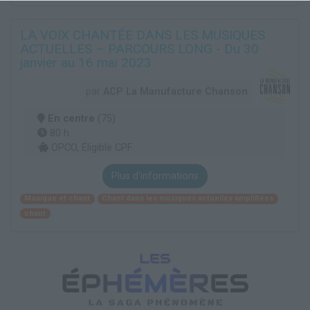
LA VOIX CHANTÉE DANS LES MUSIQUES
ACTUELLES – PARCOURS LONG - Du 30
janvier au 16 mai 2023
par
ACP La Manufacture Chanson
En centre
(75)
80 h
OPCO, Éligible CPF
Plus d'informations
Musique et chant
Chant dans les musiques actuelles amplifiées
chant