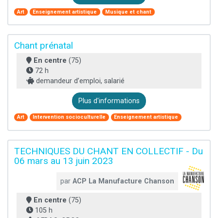
Art
Enseignement artistique
Musique et chant
Chant prénatal
En centre
(75)
72 h
demandeur d’emploi, salarié
Plus d'informations
Art
Intervention socioculturelle
Enseignement artistique
TECHNIQUES DU CHANT EN COLLECTIF - Du
06 mars au 13 juin 2023
par
ACP La Manufacture Chanson
En centre
(75)
105 h