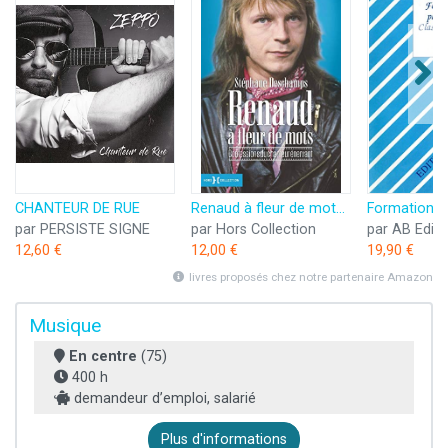
CHANTEUR DE RUE
Renaud à fleur de mots - Confessions du chanteur énervant: Confessions du chanteur énervant
par PERSISTE SIGNE
par Hors Collection
12,60 €
12,00 €
19,90 €
livres proposés chez notre partenaire Amazon
Musique
En centre
(75)
400 h
demandeur d’emploi, salarié
Plus d'informations