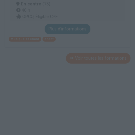
En centre
(75)
40 h
OPCO, Éligible CPF
Plus d'informations
Musique et chant
chant
Voir toutes les formations