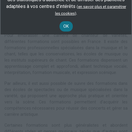
long de ce processus, il sera aussi en contact permanent avec
adaptées à vos centres d'intérêts
(
en savoir plus et paramétrer
ses fans sur les réseaux sociaux, leur offrant des exclusivités et
.
les cookies
)
des moments privilégiés.
OK
Les formations pour devenir chanteur de variétés
Pour embrasser une carrière de chanteur de variétés,
différentes formations sont possibles en France. Il existe des
formations professionnelles spécialisées dans la musique et le
chant, telles que les conservatoires, les écoles de musique ou
les instituts supérieurs de chant. Ces formations dispensent un
apprentissage complet et approfondi, alliant technique vocale,
interprétation, formation musicale, et expression scénique.
Par ailleurs, il est aussi possible de suivre des formations dans
des écoles de spectacles ou de musique spécialisées dans la
variété, qui proposent une approche plus pratique et orientée
vers la scène. Ces formations permettent d'acquérir les
compétences nécessaires pour réussir des concerts et gérer sa
carrière artistique.
Certaines formations sont plus généralistes et abordent
différents styles et genres musicaux, tandis que d'autres sont