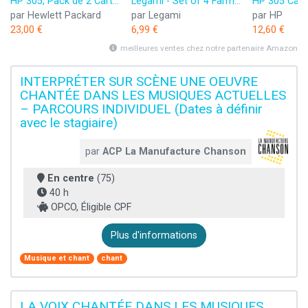
HP 305, Pack de 2 Cartouches d’Encre Originales, 6ZD17AE, Noir, Cyan, Jaune, Magenta
Legami - Set of 4 Farm Sweet Farm Erasable Gel Pens, Stylos à encre thermosensible effaçable, noir, rose, vert, rouge, efface sans consommer de feuille, pointe 0,7 mm
par Hewlett Packard
par Legami
par HP
23,00 €
6,99 €
12,60 €
meilleures ventes chez notre partenaire Amazon
INTERPRÉTER SUR SCÈNE UNE OEUVRE
CHANTÉE DANS LES MUSIQUES ACTUELLES
– PARCOURS INDIVIDUEL (Dates à définir
avec le stagiaire)
par
ACP La Manufacture Chanson
En centre
(75)
40 h
OPCO, Éligible CPF
Plus d'informations
Musique et chant
chant
LA VOIX CHANTÉE DANS LES MUSIQUES