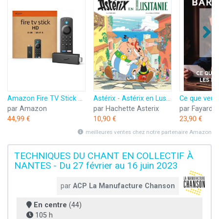
Amazon Fire TV Stick HD (Nouvelle génération) | TV gratuite et en direct, télécommande vocale Alexa, contrôle de la maison connectée, streaming HD
Astérix - Astérix en Lusitanie - n°41
par Amazon
par Hachette Asterix
par Fayard
44,99 €
10,90 €
23,90 €
meilleures ventes chez notre partenaire Amazon
TECHNIQUES DU CHANT EN COLLECTIF À
NANTES - Du 27 février au 16 juin 2023
par
ACP La Manufacture Chanson
En centre
(44)
105 h