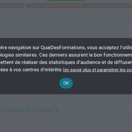
ent d'usinage
Conduite d'équipement de formage et découpage des matériaux
tre navigation sur QuaiDesFormations, vous acceptez l'utili
logies similaires. Ces derniers assurent le bon fonctionne
630 h
100 % d
ettent de réaliser des statistiques d'audience et de diffuser
demandeur 
ées à vos centres d'intérêts
(
en savoir plus et paramétrer les c
Plus d'informations
OK
ent d'usinage
Conduite d'équipement de formage et découpage des matériaux
e industriel-le niveau V