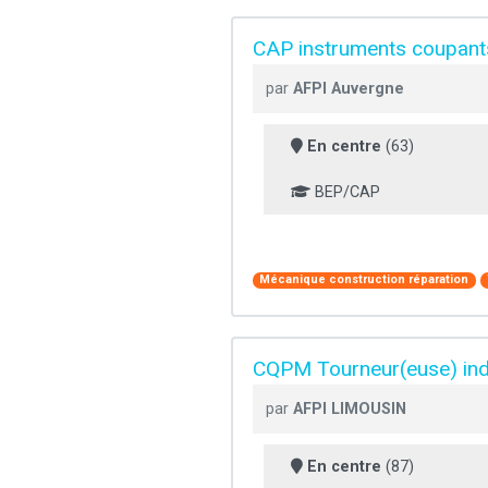
CAP instruments coupants 
par
AFPI Auvergne
En centre
(63)
BEP/CAP
Mécanique construction réparation
CQPM Tourneur(euse) indu
par
AFPI LIMOUSIN
En centre
(87)