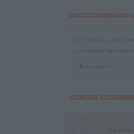
Conduite d'équipement d'usinage
C
CQPM tourneur(euse) indu
par
Association Sainte Thérè
En centre
(42)
Travail matériau
Conduite d'équipem