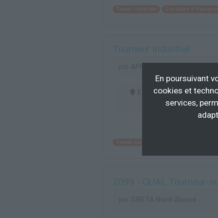
Travail matériau
Conduite d'équipem
Tourneur Industriel
par
AFPI Auvergne
En poursuivant vo
cookies et techno
En centre
(03)
services, perm
adapt
Travail matériau
Conduite d'équipem
2099 - QUAL Tourneur-eus
par
GRETA Nord Alsace