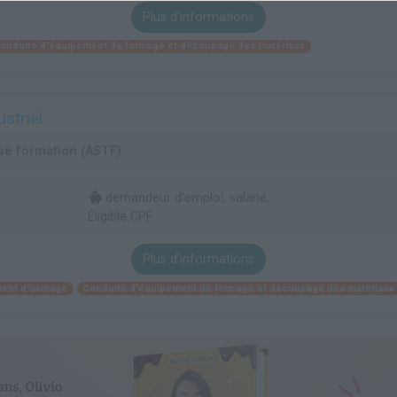
Plus d'informations
onduite d'équipement de formage et découpage des matériaux
striel
se formation (ASTF)
demandeur d’emploi, salarié,
Éligible CPF
Plus d'informations
ent d'usinage
Conduite d'équipement de formage et découpage des matériaux