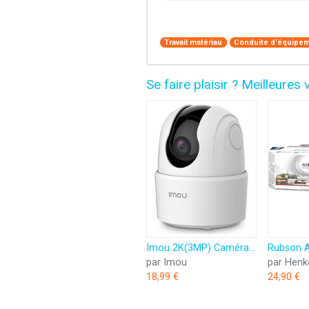
Travail matériau
Conduite d'équipem
Se faire plaisir ? Meilleur
Imou 2K(3MP) Caméra Surveillance WiFi Intérieure Caméra 360° Connectée Smartphone avec Détection Humaine AI Suivi Intelligent Sirène Audio Bidirectionnel Compatible Alexa pour Bébé/Animaux
par Imou
par Henk
18,99 €
24,90 €