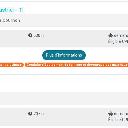
triel - TI
de Cournon
630 h
demande
Éligible CP
Plus d'informations
ent d'usinage
Conduite d'équipement de formage et découpage des matériaux
707 h
demande
Éligible CP