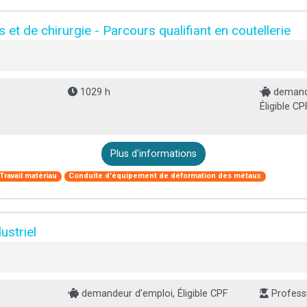
et de chirurgie - Parcours qualifiant en coutellerie
1029 h
demande
Éligible CP
Plus d'informations
Travail matériau
Conduite d'équipement de déformation des métaux
striel
demandeur d’emploi, Éligible CPF
Professi