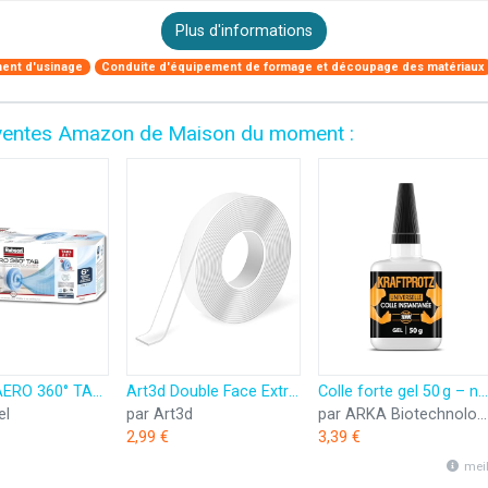
Plus d'informations
ent d'usinage
Conduite d'équipement de formage et découpage des matériaux
es ventes Amazon de Maison du moment :
Rubson AERO 360° TAB, recharges en tabs neutres pour absorbeur d'humidité, ultra absorbantes et anti odeurs recharges pour déshumidificateurs AERO 360°, 6 x 450 g
Art3d Double Face Extra Fort (3Mètres), Ruban Adhésif Double Face Robuste,sans Traces,Amovible, Réutilisable, Lavable
Colle forte gel 50 g – ne coule pas & ultra précise – super glue résistante à l’eau, à la chaleur & aux vibrations – colle universelle plastique, bois, métal, verre – bouchon aiguille – KRAFTPROTZ
el
par Art3d
par ARKA Biotechnologie GmbH
2,99 €
3,39 €
mei