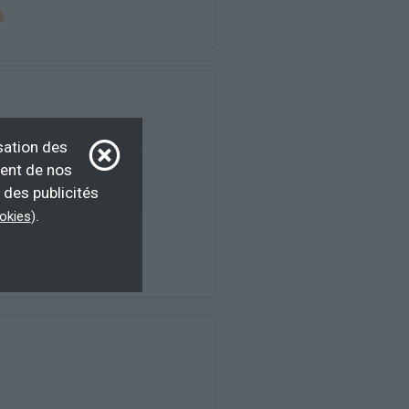
sation des
ment de nos
emandeur d’emploi,
 des publicités
d’emploi, Éligible CPF
.
ookies
)