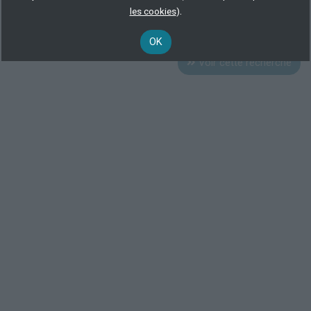
Commerce
Tourisme
.
les cookies
)
Location de véhicules ou de matériel de loisirs
OK
Voir cette recherche