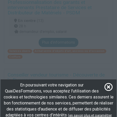
Professionnalisation des garants et
intervenants Prestataire de Services et
Distributeur de Matériels - PSDM
En centre
(13)
28 h
demandeur d’emploi, salarié
Plus d'informations
Services divers
Achat vente d'objets d'art, anciens ou d'occasion
Coiffure
Conseiller vendeur tourisme - Découverte de
la Provence
En poursuivant votre navigation sur
En centre
(13)
QuaiDesFormations, vous acceptez l'utilisation des
315 h
cookies et technologies similaires. Ces derniers assurent le
100 % demandeur d’emploi, demandeur d’emploi
bon fonctionnement de nos services, permettent de réaliser
des statistiques d'audience et de diffuser des publicités
Plus d'informations
adaptées à vos centres d'intérêts
(
en savoir plus et paramétrer