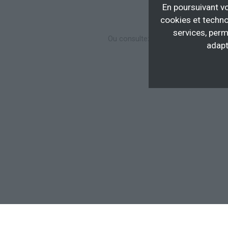
En poursuivant vo
cookies et techno
services, perm
Ou consultez toutes les
formations 
adapt