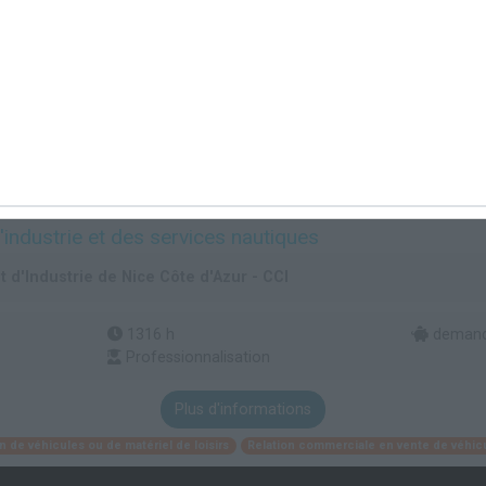
industrie et des services nautiques
'Industrie de Nice Côte d'Azur - CCI
1316 h
demande
Professionnalisation
Plus d'informations
n de véhicules ou de matériel de loisirs
Relation commerciale en vente de véhic