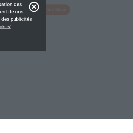
sation des
Voir toutes les formations
ment de nos
 des publicités
.
ookies
)