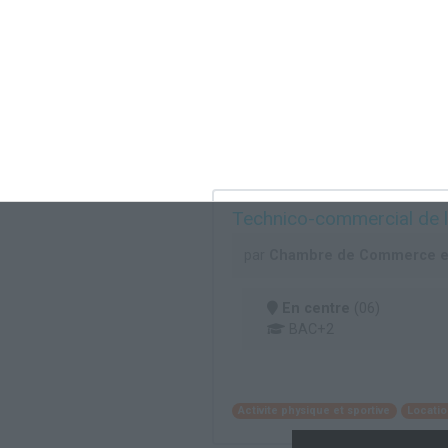
Technico-commercial de l'
par
Chambre de Commerce et d
En centre
(06)
BAC+2
Activite physique et sportive
Locatio