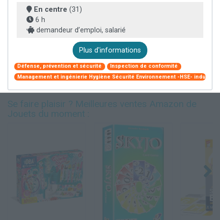
En centre
(31)
6 h
demandeur d’emploi, salarié
Plus d'informations
Défense, prévention et sécurité
Inspection de conformité
Management et ingénierie Hygiène Sécurité Environnement -HSE- industriel
Se faire plaisir ? Meilleures ventes Amazon de
Jouets du moment :