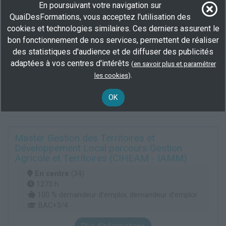
En poursuivant votre navigation sur
QuaiDesFormations, vous acceptez l'utilisation des
Licence géographie et aménagement
cookies et technologies similaires. Ces derniers assurent le
bon fonctionnement de nos services, permettent de réaliser
En centre
(34)
des statistiques d'audience et de diffuser des publicités
568 h
adaptées à vos centres d'intérêts
(
en savoir plus et paramétrer
demandeur d’emploi, salarié
.
les cookies
)
Plus d'informations
OK
Environnement
Sciences de la terre
Sciences humaines
Master Gestion des Territoires et
Développement Local parcours Gestion
Agricole et Territoires (CIHEAM - IAMM)
En centre
(34)
1273 h
100 % demandeur d’emploi, demandeur d’emploi
BAC+3/4