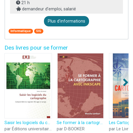
21 h
demandeur d’emploi, salarié
Plus d'informations
Informatique
SIG
Des livres pour se former
Saisir les logiciels du cartographe: Comprendre les logiciels SIG qgis et arcgis
Se former à la cartographie avec Inkscape
Les Cartogr
par Éditions universitaires européennes
par D-BOOKER
par Le Livre