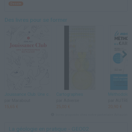
Dessin
Des livres pour se former
Jouissance Club: Une cartographie du plaisir
Cartographies
par Marabout
par Adverse
par AUTRE
15,65 €
25,00 €
20,90 €
livres proposés chez notre partenaire Amazon
La géologie en pratique - GEO02