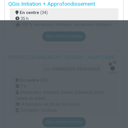
QGis Initiation + Approfondissement
En centre
(34)
35 h
100 % demandeur d’emploi, demandeur d’emploi
Plus d'informations
PERFECTIONNEMENT DESSIN : ANATOMIE
par
CONNEXION GRAPHIQUE
En centre
(34)
7 h
Demandeur d’emploi, Salarié, Salarié du privé,
Salarié du public...
Attestation de fin de formation
Formation continue
Plus d'informations