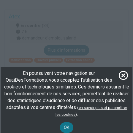
Atex
En centre
(34)
7 h
demandeur d’emploi, salarié
Plus d'informations
Manutention
Travaux publics
Extraction solide
En poursuivant votre navigation sur
Voir cette recherche
QuaiDesFormations, vous acceptez l'utilisation des
cookies et technologies similaires. Ces derniers assurent le
Elargisez votre recherche en consultant les
formations en
bon fonctionnement de nos services, permettent de réaliser
extraction solide à Toulouse
.
des statistiques d'audience et de diffuser des publicités
adaptées à vos centres d'intérêts
(
en savoir plus et paramétrer
Ou consultez toutes les
formations carrier ébaucheur
.
.
les cookies
)
OK