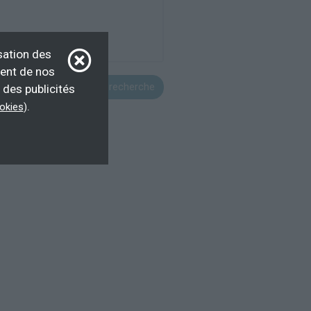
sation des
ment de nos
Voir cette recherche
 des publicités
.
ookies
)