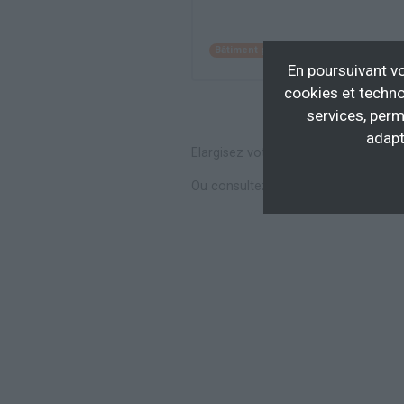
Bâtiment gros oeuvre
Btp conceptio
En poursuivant vo
cookies et techno
services, perm
adapt
Elargisez votre recherche en consul
Ou consultez toutes les
formations 