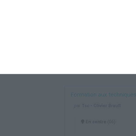
Formation aux techniques
par
Tsc - Olivier Brault
En centre
(06)