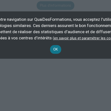
Plus d'informations
n organisation
Travaux publics
tre navigation sur QuaiDesFormations, vous acceptez l'utili
logies similaires. Ces derniers assurent le bon fonctionne
ettent de réaliser des statistiques d'audience et de diffuser
ées à vos centres d'intérêts
(
en savoir plus et paramétrer les c
tant les
formations en extraction solide à Marseille
.
OK
carrier ébaucheur
.