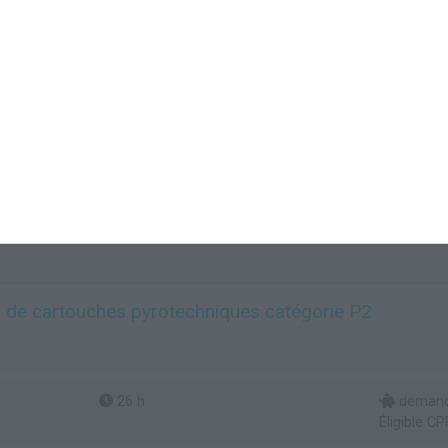
 de cartouches pyrotechniques catégorie P2
26 h
demande
Éligible CP