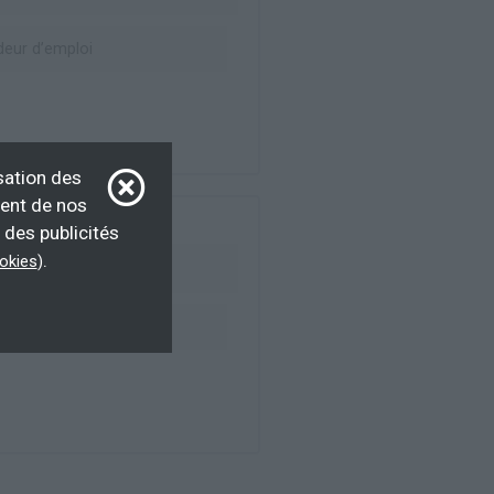
eur d’emploi
sation des
ment de nos
 des publicités
.
ookies
)
eur d’emploi