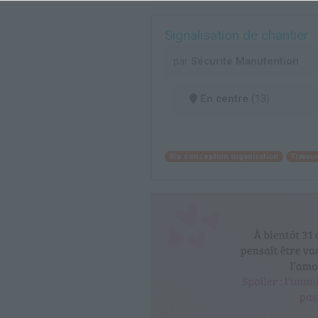
Signalisation de chantier
par
Sécurité Manutention
En centre
(13)
Btp conception organisation
Travau