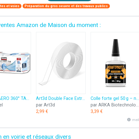
tes et voies
Préparation du gros oeuvre et des travaux publics
es ventes Amazon de Maison du moment :
Rubson AERO 360° TAB, recharges en tabs neutres pour absorbeur d'humidité, ultra absorbantes et anti odeurs recharges pour déshumidificateurs AERO 360°, 6 x 450 g
Art3d Double Face Extra Fort (3Mètres), Ruban Adhésif Double Face Robuste,sans Traces,Amovible, Réutilisable, Lavable
Colle forte gel 50 g – ne coule pas & ultra précise – super glue résistante à l’eau, à la chaleur & aux vibrations – colle universelle plastique, bois, métal, verre – bouchon aiguille – KRAFTPROTZ
el
par Art3d
par ARKA Biotechnologie GmbH
2,99 €
3,39 €
mei
 en voirie et réseaux divers