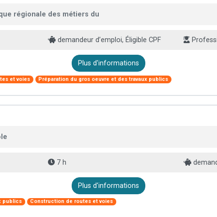
ue régionale des métiers du
demandeur d’emploi, Éligible CPF
Professi
Plus d'informations
tes et voies
Préparation du gros oeuvre et des travaux publics
ole
7 h
demande
Plus d'informations
x publics
Construction de routes et voies