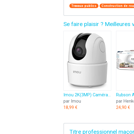
Travaux publics
Construction de rou
Se faire plaisir ? Meilleur
Imou 2K(3MP) Caméra Surveillance WiFi Intérieure Caméra 360° Connectée Smartphone avec Détection Humaine AI Suivi Intelligent Sirène Audio Bidirectionnel Compatible Alexa pour Bébé/Animaux
par Imou
par Henk
18,99 €
24,90 €
Titre professionnel maçon