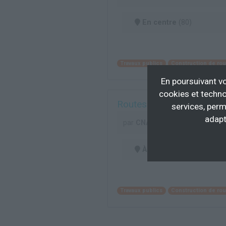
En centre
(80)
Travaux publics
Construction de rou
En poursuivant vo
cookies et techno
Routes - BTP127
services, perm
adapt
par
CNAM DE BRETAGNE
À distance
Travaux publics
Construction de rou