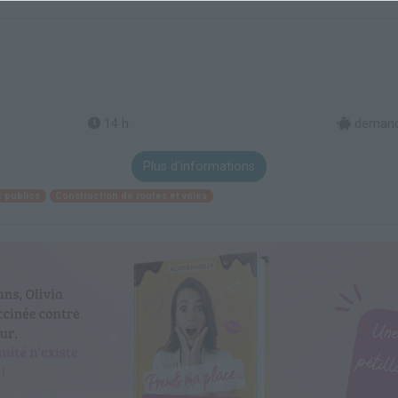
14 h
demande
Plus d'informations
x publics
Construction de routes et voies