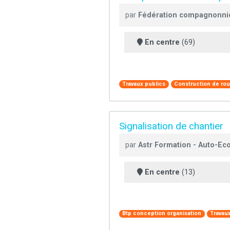
par
Fédération compagnonniq
En centre
(69)
Travaux publics
Construction de rou
Signalisation de chantier
par
Astr Formation - Auto-Ec
En centre
(13)
Btp conception organisation
Travau