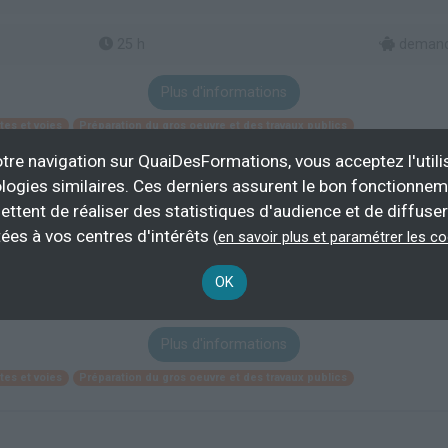
25 h
demand
Plus d'informations
tes et voies
Préparation du gros oeuvre et des travaux publics
tre navigation sur QuaiDesFormations, vous acceptez l'utili
logies similaires. Ces derniers assurent le bon fonctionne
ettent de réaliser des statistiques d'audience et de diffuser
ées à vos centres d'intérêts
(
en savoir plus et paramétrer les c
OK
30 h
demand
Plus d'informations
tes et voies
Préparation du gros oeuvre et des travaux publics