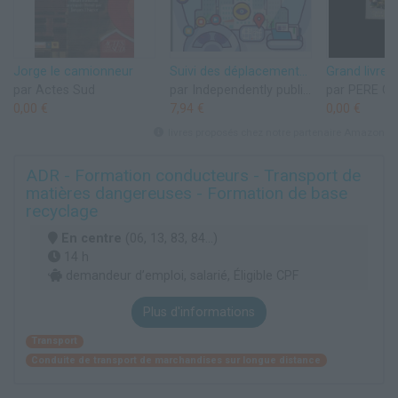
Jorge le camionneur
Suivi des déplacements de véhicules: Carnet à remplir par les transporteurs et les camionneurs et les loueurs des voitures : date, conducteur, l'heure ... parcourue, la consommation du carburant…
par Actes Sud
par Independently published
par PERE C
0,00 €
7,94 €
0,00 €
livres proposés chez notre partenaire Amazon
ADR - Formation conducteurs - Transport de
matières dangereuses - Formation de base
recyclage
En centre
(06, 13, 83, 84...)
14 h
demandeur d’emploi, salarié, Éligible CPF
Plus d'informations
Transport
Conduite de transport de marchandises sur longue distance