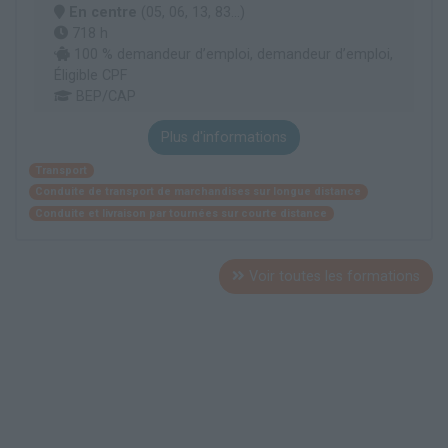
En centre
(05, 06, 13, 83...)
718 h
100 % demandeur d’emploi, demandeur d’emploi,
Éligible CPF
BEP/CAP
Plus d'informations
Transport
Conduite de transport de marchandises sur longue distance
Conduite et livraison par tournées sur courte distance
Voir toutes les formations