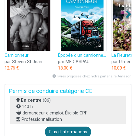
Camionneur
Épopée d'un camionneur (L')
par Steven St Jean
par MEDIASPAUL
par Ulmer
12,76 €
18,00 €
10,09 €
livres proposés chez notre partenaire Amazon
Permis de conduire catégorie CE
En centre
(06)
140 h
demandeur d’emploi, Éligible CPF
Professionnalisation
Plus d'informations