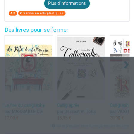
Plus d'informations
Art
Création en arts plastiques
Des livres pour se former
La fille du calligraphe
Calligraphie
par MARMAILLE CIE
par Dessain et Tolra
par VIGOT
12,00 €
15,95 €
20,90 €
livres proposés chez notre partenaire Amazon