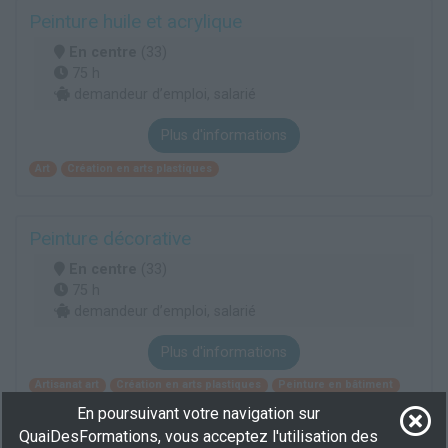
Peinture huile et acrylique
En centre
(33)
75 h
demandeur d’emploi, salarié
Plus d'informations
Art
Création en arts plastiques
Peinture décorative
En centre
(33)
75 h
demandeur d’emploi, salarié
Plus d'informations
Artisanat art
Création en arts plastiques
Peinture en bâtiment
En poursuivant votre navigation sur
QuaiDesFormations, vous acceptez l'utilisation des