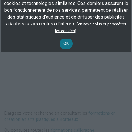
Voir toutes les formations
cookies et technologies similaires. Ces derniers assurent le
bon fonctionnement de nos services, permettent de réaliser
des statistiques d'audience et de diffuser des publicités
adaptées à vos centres d'intérêts
(
en savoir plus et paramétrer
.
les cookies
)
OK
Elargisez votre recherche en consultant les
formations en
création en arts plastiques à Bordeaux
.
Ou consultez toutes les
formations calligraphe
.