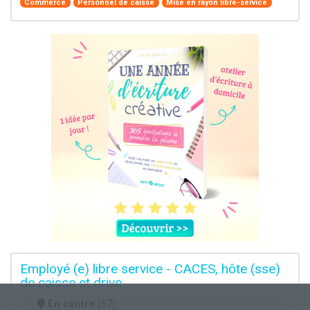
Commerce
Personnel de caisse
Mise en rayon libre-service
Employé (e) libre service - CACES, hôte (sse)
de caisse et drive
En centre
(67)