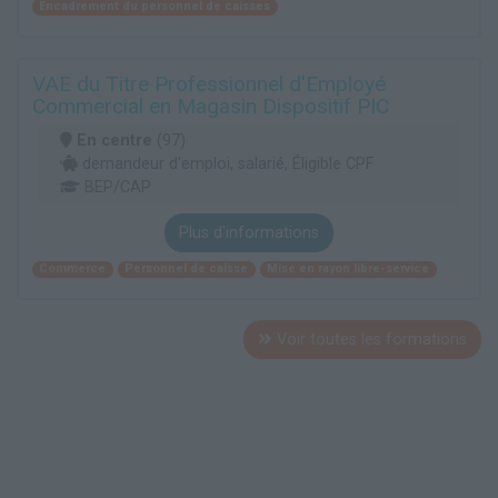
Encadrement du personnel de caisses
VAE du Titre Professionnel d'Employé
Commercial en Magasin Dispositif PIC
En centre
(97)
demandeur d’emploi, salarié, Éligible CPF
BEP/CAP
Plus d'informations
Commerce
Personnel de caisse
Mise en rayon libre-service
Voir toutes les formations