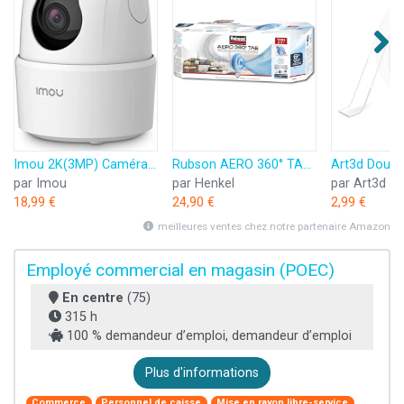
Imou 2K(3MP) Caméra Surveillance WiFi Intérieure Caméra 360° Connectée Smartphone avec Détection Humaine AI Suivi Intelligent Sirène Audio Bidirectionnel Compatible Alexa pour Bébé/Animaux
Rubson AERO 360° TAB, recharges en tabs neutres pour absorbeur d'humidité, ultra absorbantes et anti odeurs recharges pour déshumidificateurs AERO 360°, 6 x 450 g
par Imou
par Henkel
par Art3d
18,99 €
24,90 €
2,99 €
meilleures ventes chez notre partenaire Amazon
Employé commercial en magasin (POEC)
En centre
(75)
315 h
100 % demandeur d’emploi, demandeur d’emploi
Plus d'informations
Commerce
Personnel de caisse
Mise en rayon libre-service