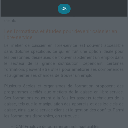
la résolution de conflits liés à des erreurs de prix ou de
promotions. Il doit être capable de gérer rapidement et
OK
efficacement ces situations afin de garantir la satisfaction des
clients.
Les formations et études pour devenir caissier en
libre-service
Le métier de caissier en libre-service est souvent accessible
sans diplôme spécifique, ce qui en fait une option idéale pour
les personnes désireuses de trouver rapidement un emploi dans
le secteur de la grande distribution. Cependant, certaines
formations peuvent être utiles pour améliorer ses compétences
et augmenter ses chances de trouver un emploi.
Plusieurs écoles et organismes de formation proposent des
programmes dédiés aux métiers de la caisse en libre-service.
Ces formations couvrent à la fois les aspects techniques de la
caisse, tels que la manipulation des appareils et des logiciels de
caisse, ainsi que le service client et la gestion des conflits. Parmi
les formations disponibles, on retrouve :
CAP Employé de commerce multi-spécialités