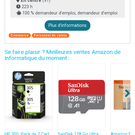
En centre
(97)
223 h
100 % demandeur d’emploi, demandeur d’emploi
Plus d'informations
Commerce
Personnel de caisse
Se faire plaisir ? Meilleures ventes Amazon de
Informatique du moment :
HP 305, Pack de 2 Cartouches d’Encre Originales, 6ZD17AE, Noir, Cyan, Jaune, Magenta
SanDisk 128 Go Ultra microSDXC, Carte micro sd + adaptateur SD (Pour Smartphone et Tablette, Video Full HDD, jusqu'à 140 Mo/s, UHS-I, La performance A1, Class 10, U1)