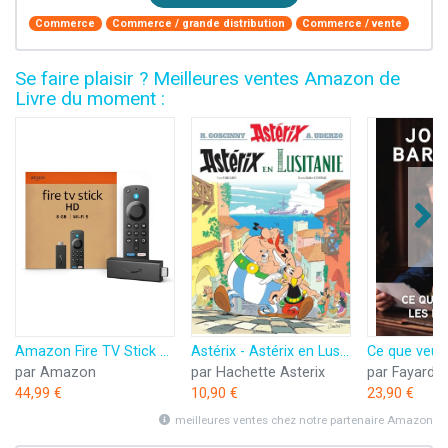
Commerce
Commerce / grande distribution
Commerce / vente
Se faire plaisir ? Meilleures ventes Amazon de
Livre du moment :
Amazon Fire TV Stick HD (Nouvelle génération) | TV gratuite et en direct, télécommande vocale Alexa, contrôle de la maison connectée, streaming HD
Astérix - Astérix en Lusitanie - n°41
par Amazon
par Hachette Asterix
par Fayard
44,99 €
10,90 €
23,90 €
meilleures ventes chez notre partenaire Amazon