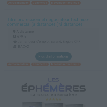
Agroalimentaire
Commerce
Mécanique théorique
Titre professionnel négociateur technico-
commercial (à distance) (?á distance)
À distance
679 h
demandeur d’emploi, salarié, Éligible CPF
BAC+2
Plus d'informations
Agroalimentaire
Commerce
Mécanique théorique