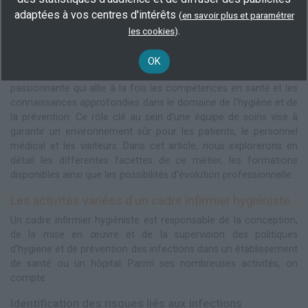
adaptées à vos centres d'intérêts
(
en savoir plus et paramétrer
.
Cadre infirmier hygiéniste : un métier
les cookies
)
où vitalité et sécurité vont de pair !
OK
Le métier de cadre infirmier hygiéniste est une profession
passionnante qui allie à la fois les compétences en santé et les
connaissances approfondies dans le domaine de l'hygiène et de
la prévention. Ce rôle clé au sein d'une équipe de soins vise à
garantir un environnement sûr pour les patients, le personnel
médical et les visiteurs. Dans cet article, nous explorerons en
détail les différentes facettes de ce métier, les formations
disponibles ainsi que les possibilités d'évolution professionnelle.
Les activités variées d'un cadre infirmier hygiéniste
Un cadre infirmier hygiéniste est responsable de la conception,
de la mise en œuvre et de la supervision des politiques
d'hygiène et de prévention des infections dans un établissement
de santé ou un hôpital. Parmi ses nombreuses activités, on
compte :
Identification des risques liés aux infections