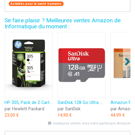
Activités pour la santé humaine
Se faire plaisir ? Meilleures ventes Amazon de
Informatique du moment :
HP 305, Pack de 2 Cartouches d’Encre Originales, 6ZD17AE, Noir, Cyan, Jaune, Magenta
SanDisk 128 Go Ultra microSDXC, Carte micro sd + adaptateur SD (Pour Smartphone et Tablette, Video Full HDD, jusqu'à 140 Mo/s, UHS-I, La performance A1, Class 10, U1)
par Hewlett Packard
par SanDisk
par Amazon
23,00 €
14,90 €
44,99 €
meilleures ventes chez notre partenaire Amazon