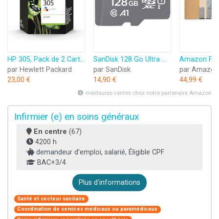
HP 305, Pack de 2 Cartouches d’Encre Originales, 6ZD17AE, Noir, Cyan, Jaune, Magenta
SanDisk 128 Go Ultra microSDXC, Carte micro sd + adaptateur SD (Pour Smartphone et Tablette, Video Full HDD, jusqu'à 140 Mo/s, UHS-I, La performance A1, Class 10, U1)
par Hewlett Packard
par SanDisk
par Amazon
23,00 €
14,90 €
44,99 €
meilleures ventes chez notre partenaire Amazon
Infirmier (e) en soins généraux
En centre
(67)
4200 h
demandeur d’emploi, salarié, Éligible CPF
BAC+3/4
Plus d'informations
Santé et secteur sanitaire
Coordination de services médicaux ou paramédicaux