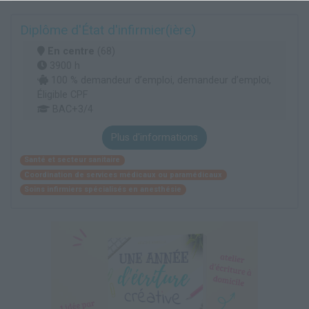
Diplôme d'État d'infirmier(ière)
En centre
(68)
3900 h
100 % demandeur d’emploi, demandeur d’emploi,
Éligible CPF
BAC+3/4
Plus d'informations
Santé et secteur sanitaire
Coordination de services médicaux ou paramédicaux
Soins infirmiers spécialisés en anesthésie