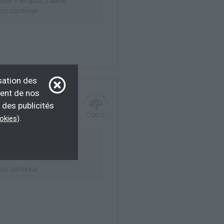
ur d’emploi, salarié
on continue
sation des
ment de nos
 des publicités
.
ookies
)
ur d'emploi, par
e, salarié, Formation
on continue