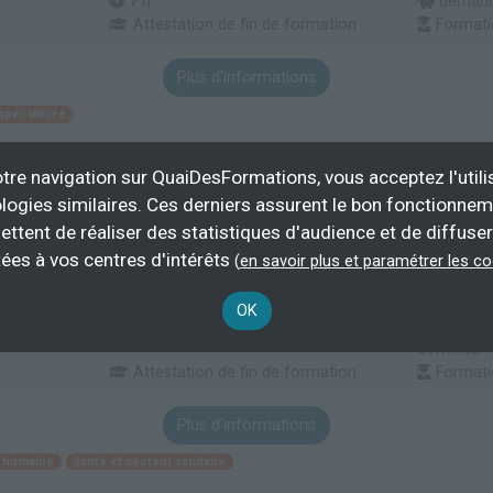
7 h
demande
Attestation de fin de formation
Formati
Plus d'informations
spécialisée
tre navigation sur QuaiDesFormations, vous acceptez l'utili
s du comportement chez la personne âgée
logies similaires. Ces derniers assurent le bon fonctionne
ettent de réaliser des statistiques d'audience et de diffuser
ogique Départemental
ées à vos centres d'intérêts
(
en savoir plus et paramétrer les c
7 h
Demande
OK
l'entrepris
continue...
Attestation de fin de formation
Formati
Plus d'informations
té humaine
Santé et secteur sanitaire