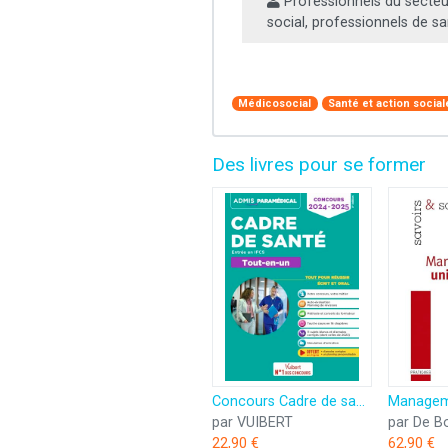
Professionnels du secte
social, professionnels de s
Médicosocial
Santé et action social
Des livres pour se former
Concours Cadre de santé - Entrée en IFCS - Tout-en-un: Concours 2024-2025
par VUIBERT
par De B
22,90 €
62,90 €