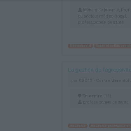
Métiers de la santé, Prof
du secteur médico-social,
professionnels de santé
Médicosocial
Santé et action social
La gestion de l’agressivi
par
CGD13 - Centre Gérontol
En centre
(13)
professionnels de santé
Médecine
Médecine généraliste et 