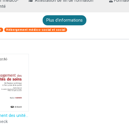
ur médico-
Attestation de fin de formation
Formati
anté
Plus d'informations
e
Hébergement médico-social et social
Management des unités de soins
oeck