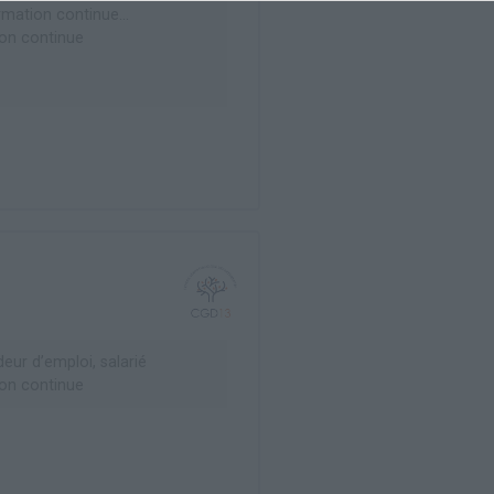
rmation continue...
on continue
ur d’emploi, salarié
on continue