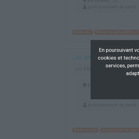
En centre
(13)
professionnels de santé
Médecine
Médecine généraliste et 
En poursuivant vo
Les démences et trouble
cookies et techno
services, perm
par
CGD13 - Centre Gérontol
adapt
En centre
(13)
professionnels de santé
Médicosocial
Activités pour la san