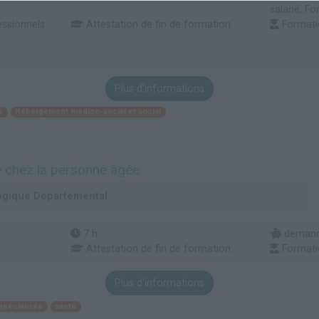
salarié, Fo
essionnels
Attestation de fin de formation
Formati
Plus d'informations
e
Hébergement médico-social et social
té chez la personne âgée
ogique Départemental
7 h
demande
Attestation de fin de formation
Formati
Plus d'informations
spécialisée
santé