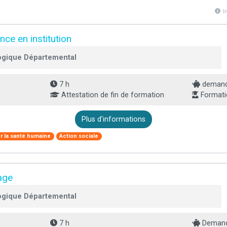
l
nce en institution
ogique Départemental
7 h
demande
Attestation de fin de formation
Formati
Plus d'informations
ur la santé humaine
Action sociale
age
ogique Départemental
7 h
Demande