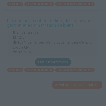
Immobilier
Gérance immobilière
Gestion locative immobilière
Licence pro mention métiers de l'immobilier :
gestion et administration de biens
En centre
(59)
1200 h
100 % demandeur d’emploi, demandeur d’emploi,
Éligible CPF
BAC+3/4
Plus d'informations
Immobilier
Gérance immobilière
Gestion locative immobilière
Voir toutes les formations