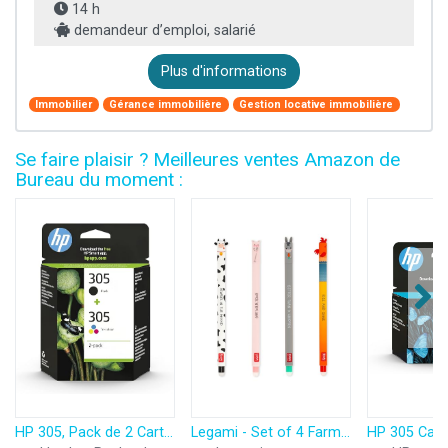
14 h
demandeur d’emploi, salarié
Plus d'informations
Immobilier
Gérance immobilière
Gestion locative immobilière
Se faire plaisir ? Meilleures ventes Amazon de
Bureau du moment :
HP 305, Pack de 2 Cartouches d’Encre Originales, 6ZD17AE, Noir, Cyan, Jaune, Magenta
Legami - Set of 4 Farm Sweet Farm Erasable Gel Pens, Stylos à encre thermosensible effaçable, noir, rose, vert, rouge, efface sans consommer de feuille, pointe 0,7 mm