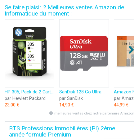
Se faire plaisir ? Meilleures ventes Amazon de
Informatique du moment :
HP 305, Pack de 2 Cartouches d’Encre Originales, 6ZD17AE, Noir, Cyan, Jaune, Magenta
SanDisk 128 Go Ultra microSDXC, Carte micro sd + adaptateur SD (Pour Smartphone et Tablette, Video Full HDD, jusqu'à 140 Mo/s, UHS-I, La performance A1, Class 10, U1)
par Hewlett Packard
par SanDisk
par Amazon
23,00 €
14,90 €
44,99 €
meilleures ventes chez notre partenaire Amazon
BTS Professions Immobilières (PI) 2ème
année formule Premium