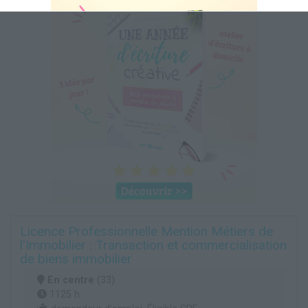
Licence Professionnelle Mention Métiers de
l'Immobilier : Transaction et commercialisation
de biens immobilier
En centre
(33)
1125 h