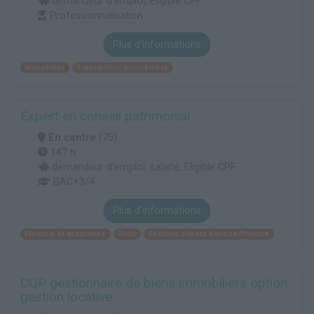
demandeur d’emploi, Éligible CPF
Professionnalisation
Plus d'informations
Immobilier
Transaction immobilière
Expert en conseil patrimonial
En centre
(75)
147 h
demandeur d’emploi, salarié, Éligible CPF
BAC+3/4
Plus d'informations
Finance et assurance
Droit
Relation clients banque/finance
CQP gestionnaire de biens immobiliers option
gestion locative