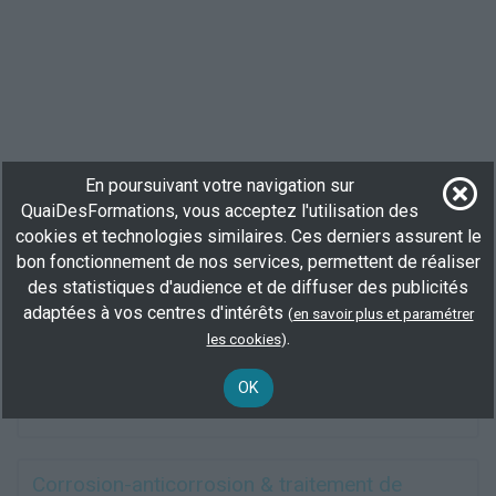
En poursuivant votre navigation sur
QuaiDesFormations, vous acceptez l'utilisation des
Traitement de surface électrolytique
cookies et technologies similaires. Ces derniers assurent le
En centre
(49)
bon fonctionnement de nos services, permettent de réaliser
35 h
des statistiques d'audience et de diffuser des publicités
demandeur d’emploi, salarié
adaptées à vos centres d'intérêts
(
en savoir plus et paramétrer
.
les cookies
)
Plus d'informations
Travail matériau
Conduite de traitement d'abrasion de surface
OK
Conduite de traitement par dépôt de surface
Corrosion-anticorrosion & traitement de