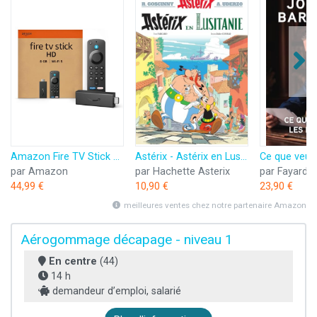
Amazon Fire TV Stick HD (Nouvelle génération) | TV gratuite et en direct, télécommande vocale Alexa, contrôle de la maison connectée, streaming HD
Astérix - Astérix en Lusitanie - n°41
par Amazon
par Hachette Asterix
par Fayard
44,99 €
10,90 €
23,90 €
meilleures ventes chez notre partenaire Amazon
Aérogommage décapage - niveau 1
En centre
(44)
14 h
demandeur d’emploi, salarié