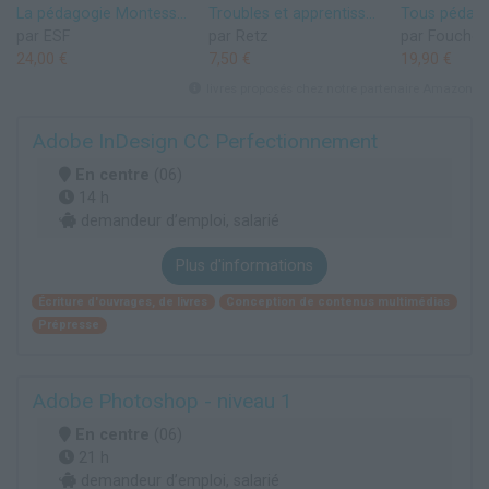
La pédagogie Montessori en maternelle: POUR UNE PRATIQUE À L'ÉCOLE PUBLIQUE
Troubles et apprentissages - Des pistes pédagogiques pour une école inclusive
par ESF
par Retz
par Foucher
24,00 €
7,50 €
19,90 €
livres proposés chez notre partenaire Amazon
Adobe InDesign CC Perfectionnement
En centre
(06)
14 h
demandeur d’emploi, salarié
Plus d'informations
Écriture d'ouvrages, de livres
Conception de contenus multimédias
Prépresse
Adobe Photoshop - niveau 1
En centre
(06)
21 h
demandeur d’emploi, salarié