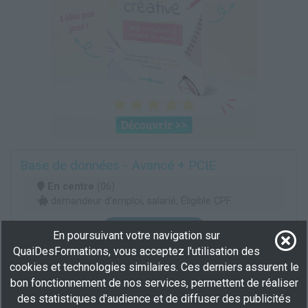
Base de données - Avancé + PCIE
En centre
(06)
demandeur d’emploi, salarié, Éligible CPF
Plus d'informations
En poursuivant votre navigation sur
QuaiDesFormations, vous acceptez l'utilisation des
Secrétariat
cookies et technologies similaires. Ces derniers assurent le
bon fonctionnement de nos services, permettent de réaliser
Base de données + PCIE
des statistiques d'audience et de diffuser des publicités