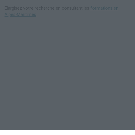
Elargisez votre recherche en consultant les
formations en
Alpes-Maritimes
.