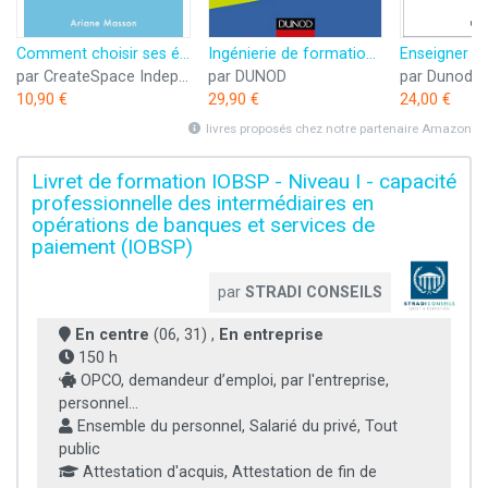
Comment choisir ses études et son métier: Orientation scolaire et professionnelle
Ingénierie de formation - 5e éd. -Intégrez les nouveaux modes de formation dans votre pédagogie: Intégrez les nouveaux modes de formation dans votre pédagogie
par CreateSpace Independent Publishing Platform
par DUNOD
par Dunod
10,90 €
29,90 €
24,00 €
livres proposés chez notre partenaire Amazon
Livret de formation IOBSP - Niveau I - capacité
professionnelle des intermédiaires en
opérations de banques et services de
paiement (IOBSP)
par
STRADI CONSEILS
En centre
(06, 31) ,
En entreprise
150 h
OPCO, demandeur d’emploi, par l'entreprise,
personnel...
Ensemble du personnel, Salarié du privé, Tout
public
Attestation d'acquis, Attestation de fin de