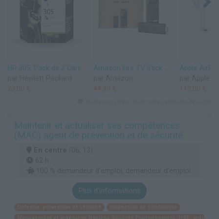
HP 305, Pack de 2 Cartouches d’Encre Originales, 6ZD17AE, Noir, Cyan, Jaune, Magenta
Amazon Fire TV Stick HD (Nouvelle génération) | TV gratuite et en direct, télécommande vocale Alexa, contrôle de la maison connectée, streaming HD
par Hewlett Packard
par Amazon
par Apple
23,00 €
44,99 €
119,00 €
meilleures ventes chez notre partenaire Amazon
Maintenir et actualiser ses compétences
(MAC) agent de prévention et de sécurité
En centre
(06, 13)
62 h
100 % demandeur d’emploi, demandeur d’emploi
Plus d'informations
Défense, prévention et sécurité
Inspection de conformité
Management et ingénierie Hygiène Sécurité Environnement -HSE- industriel