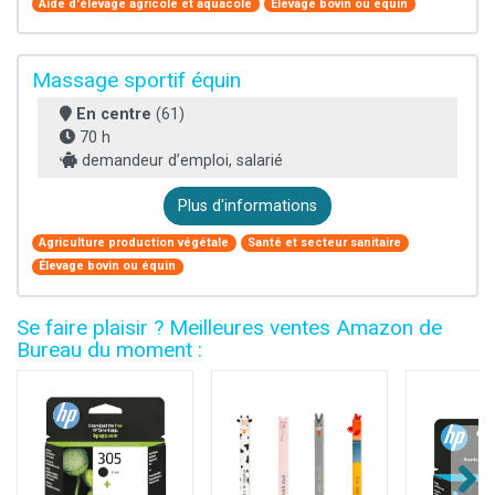
Aide d'élevage agricole et aquacole
Élevage bovin ou équin
Massage sportif équin
En centre
(61)
70 h
demandeur d’emploi, salarié
Plus d'informations
Agriculture production végétale
Santé et secteur sanitaire
Élevage bovin ou équin
Se faire plaisir ? Meilleures ventes Amazon de
Bureau du moment :