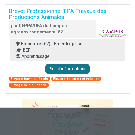
Brevet Professionnel TPA Travaux des
Productions Animales
par
CFPPA/UFA du Campus
agroenvironnemental 62
En centre
(62) ,
En entreprise
BEP
Apprentissage
Plus d'informations
Élevage bovin ou équin
Élevage de lapins et volailles
Élevage ovin ou caprin