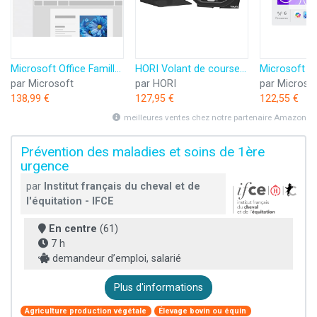
Microsoft Office Famille 2024 | Code d'activation envoyé par email
HORI Volant de course APEX pour Playstation 5, Playstation 4 et PC - Licence officielle Sony
par Microsoft
par HORI
par Microso
138,99 €
127,95 €
122,55 €
meilleures ventes chez notre partenaire Amazon
Prévention des maladies et soins de 1ère
urgence
par
Institut français du cheval et de
l'équitation - IFCE
En centre
(61)
7 h
demandeur d’emploi, salarié
Plus d'informations
Agriculture production végétale
Élevage bovin ou équin