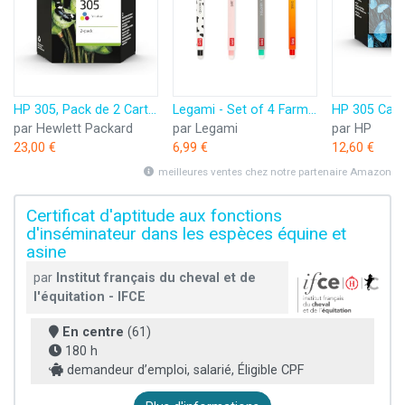
HP 305, Pack de 2 Cartouches d’Encre Originales, 6ZD17AE, Noir, Cyan, Jaune, Magenta
Legami - Set of 4 Farm Sweet Farm Erasable Gel Pens, Stylos à encre thermosensible effaçable, noir, rose, vert, rouge, efface sans consommer de feuille, pointe 0,7 mm
par Hewlett Packard
par Legami
par HP
23,00 €
6,99 €
12,60 €
meilleures ventes chez notre partenaire Amazon
Certificat d'aptitude aux fonctions
d'inséminateur dans les espèces équine et
asine
par
Institut français du cheval et de
l'équitation - IFCE
En centre
(61)
180 h
demandeur d’emploi, salarié, Éligible CPF