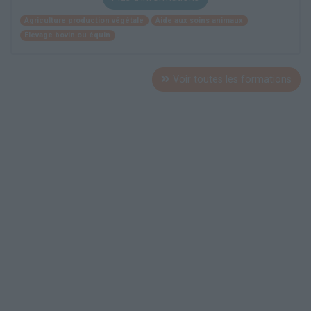
Agriculture production végétale
Aide aux soins animaux
Élevage bovin ou équin
Voir toutes les formations