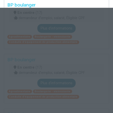
BP boulanger
En centre
(17)
demandeur d’emploi, salarié, Éligible CPF
Plus d'informations
Agroalimentaire
Boulangerie - viennoiserie
Conduite d'équipement de production alimentaire
BP boulanger
En centre
(17)
demandeur d’emploi, salarié, Éligible CPF
Plus d'informations
Agroalimentaire
Boulangerie - viennoiserie
Conduite d'équipement de production alimentaire