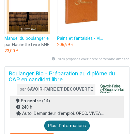
Manuel du boulanger et de pâtisserie-boulangère
Pains et fantaisies - Viennoiserie, pâtisserie boulangère - Bernard Burban
par Hachette Livre BNF
206,99 €
23,00 €
livres proposés chez notre partenaire Amazon
Boulanger Bio - Préparation au diplôme du
CAP en candidat libre
par
SAVOIR-FAIRE ET DECOUVERTE
En centre
(14)
240 h
Auto, Demandeur d'emploi, OPCO, VIVEA...
Plus d'informations