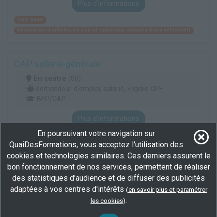
Plus d'informations
Cuir, peau
Réalisation d'articles en cuir et matériaux souples (hors vêtement)
CAP sellerie générale
En centre
(06)
demandeur d’emploi, salarié, Éligible CPF
BEP/CAP
Plus d'informations
En poursuivant votre navigation sur
Cuir, peau
QuaiDesFormations, vous acceptez l'utilisation des
Réalisation d'articles en cuir et matériaux souples (hors vêtement)
cookies et technologies similaires. Ces derniers assurent le
bon fonctionnement de nos services, permettent de réaliser
Voir toutes les formations
des statistiques d'audience et de diffuser des publicités
adaptées à vos centres d'intérêts
(
en savoir plus et paramétrer
Ou consultez toutes les
formations bottier
.
.
les cookies
)