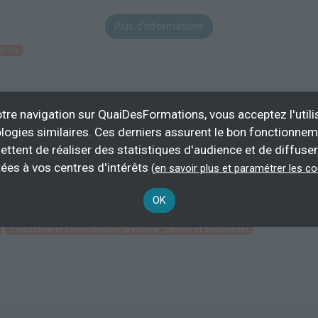
Plus d'informations
acles
 associations et entreprises culturelles initiation
tre navigation sur QuaiDesFormations, vous acceptez l'utili
logies similaires. Ces derniers assurent le bon fonctionne
ettent de réaliser des statistiques d'audience et de diffuser
ées à vos centres d'intérêts
(
en savoir plus et paramétrer les c
21 h
demande
OK
Plus d'informations
Production et administration spectacle, cinéma et audiovisuel