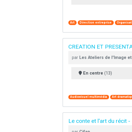
Art
Direction entreprise
Organisa
CREATION ET PRESENTA
par
Les Ateliers de l'Image e
En centre
(13)
Audiovisuel multimédia
Art dramati
Le conte et l'art du récit 
par
Cifap