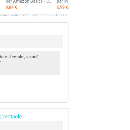
par Amazon Basics - Ce produit peut être originaire de Chine ou du Vietnam
par INIU
par Amazon
9,84 €
6,99 €
10,25 €
lleures ventes chez notre partenaire Amazon
ur d’emploi, salarié,
F
 spectacle