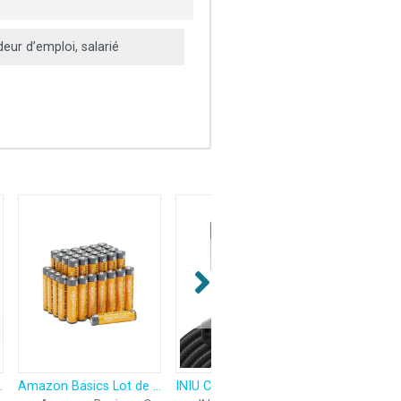
ur d’emploi, salarié
hentique (3YM61AE)
Amazon Basics Lot de 36 piles alcalines AAA haute performance, 1,5 V, durée de conservation de 10 ans
INIU Câble USB C, 2m 100W PD 5A Cable USB C Charge Rapide QC 4.0 Chargeur Type C Nylon Tressé pour iPhone 16 15 Samsung S23 Ultra iPad Air MacBook Pro Google Pixel 7 Xiaomi Switch PS5 Tablet S8 ECC.