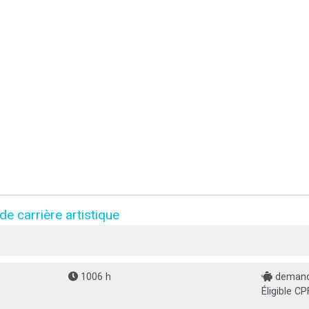
de carrière artistique
1006 h
demande
Éligible CP