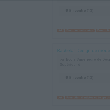
En centre
(13)
Art
Direction entreprise
Productio
Bachelor Design de mode
par
Ecole Supérieure de Desig
Supérieur d
En centre
(13)
Art
Promotion d'artistes et de spect