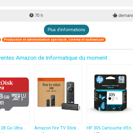
70 h
demande
Plus d'informations
Production et administration spectacle, cinéma et audiovisuel
es ventes Amazon de Informatique du moment :
SanDisk 128 Go Ultra microSDXC, Carte micro sd + adaptateur SD (Pour Smartphone et Tablette, Video Full HDD, jusqu'à 140 Mo/s, UHS-I, La performance A1, Class 10, U1)
Amazon Fire TV Stick HD (Nouvelle génération) | TV gratuite et en direct, télécommande vocale Alexa, contrôle de la maison connectée, streaming HD
HP 305 Cartouche d'Encre Noire Aut