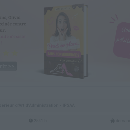
périeur d'Art d'Administration - IPSAA
2541 h
demand