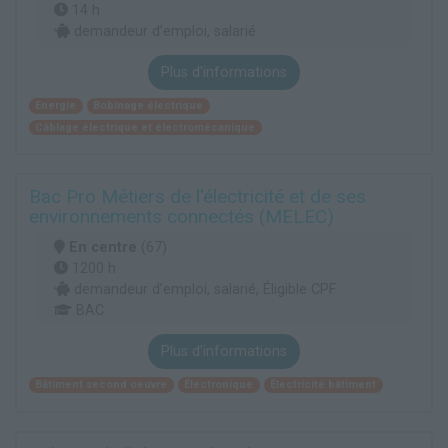
14 h
demandeur d’emploi, salarié
Plus d'informations
Energie
Bobinage électrique
Câblage électrique et électromécanique
Bac Pro Métiers de l'électricité et de ses
environnements connectés (MELEC)
En centre
(67)
1200 h
demandeur d’emploi, salarié, Éligible CPF
BAC
Plus d'informations
Bâtiment second oeuvre
Électronique
Électricité bâtiment