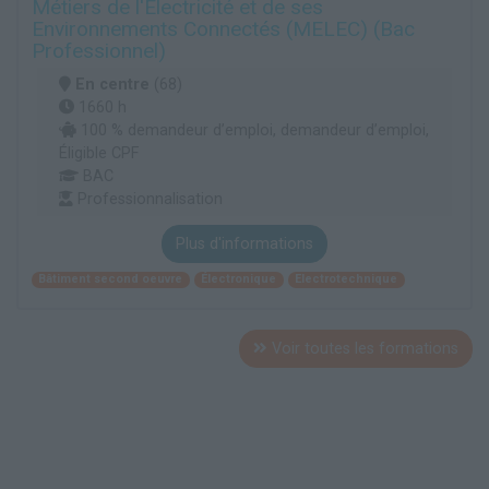
Métiers de l'Electricité et de ses
Environnements Connectés (MELEC) (Bac
Professionnel)
En centre
(68)
1660 h
100 % demandeur d’emploi, demandeur d’emploi,
Éligible CPF
BAC
Professionnalisation
Plus d'informations
Bâtiment second oeuvre
Électronique
Electrotechnique
Voir toutes les formations