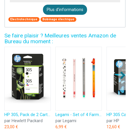
Plus d'informations
Electrotechnique
Bobinage électrique
Se faire plaisir ? Meilleures ventes Amazon de
Bureau du moment :
HP 305, Pack de 2 Cartouches d’Encre Originales, 6ZD17AE, Noir, Cyan, Jaune, Magenta
Legami - Set of 4 Farm Sweet Farm Erasable Gel Pens, Stylos à encre thermosensible effaçable, noir, rose, vert, rouge, efface sans consommer de feuille, pointe 0,7 mm
par Hewlett Packard
par Legami
par HP
23,00 €
6,99 €
12,60 €