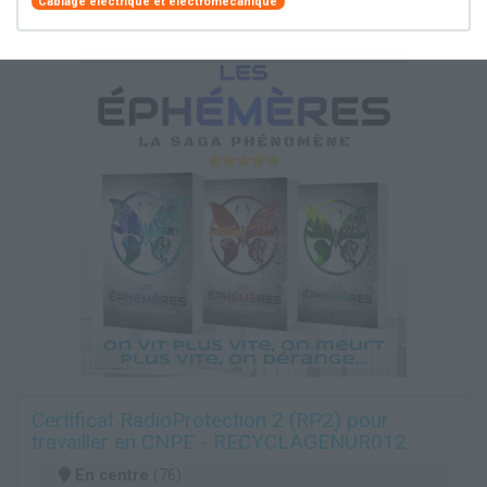
Câblage électrique et électromécanique
Certificat RadioProtection 2 (RP2) pour
travailler en CNPE - RECYCLAGENUR012
En centre
(76)