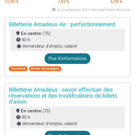
10,90 €
7,49 €
6,99 €
livres proposés chez notre partenaire Amazon
Billetterie Amadeus Air : perfectionnement
En centre
(75)
40 h
demandeur d’emploi, salarié
Plus d'informations
Tourisme
Vente de voyages
Billetterie Amadeus : savoir effectuer des
réservations et des modifications de billets
d'avion
En centre
(75)
90 h
demandeur d’emploi, salarié