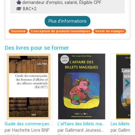
demandeur d’emploi, salarié, Éligible CPF
BAC+2
Plus d'informations
Tourisme
Conception de produits touristiques
Vente de voyages
Des livres pour se former
Guide des commerçants, des hommes d'affaires et des officiers ministériels, contenant tout
L'affaire des billets magiques
Les billets n
par Hachette Livre BNF
par Gallimard Jeunesse (réédition numérique FeniXX)