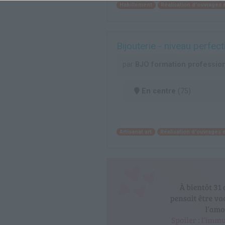
Habillement
Réalisation d'ouvrages en
Bijouterie - niveau perf
par
BJO formation profession
En centre
(75)
Artisanat art
Réalisation d'ouvrages en