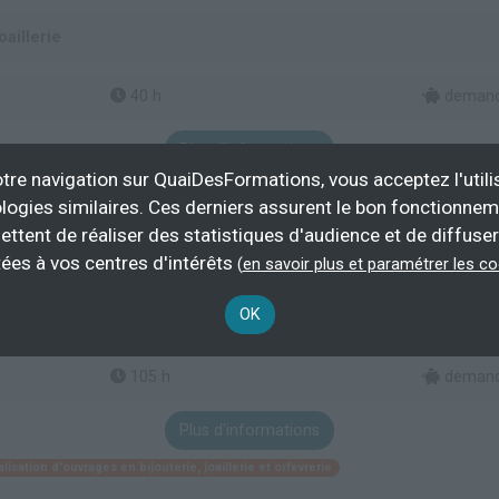
aillerie
40 h
demande
Plus d'informations
tre navigation sur QuaiDesFormations, vous acceptez l'utili
 bijouterie, joaillerie et orfèvrerie
logies similaires. Ces derniers assurent le bon fonctionne
ettent de réaliser des statistiques d'audience et de diffuser
ées à vos centres d'intérêts
(
en savoir plus et paramétrer les c
OK
esign et des métiers d'art
105 h
demande
Plus d'informations
lisation d'ouvrages en bijouterie, joaillerie et orfèvrerie