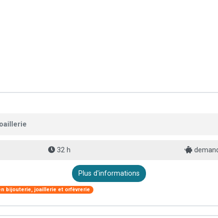
aillerie
32 h
demande
Plus d'informations
 bijouterie, joaillerie et orfèvrerie