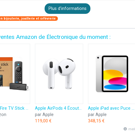
Plus d'informations
 bijouterie, joaillerie et orfèvrerie
es ventes Amazon de Électronique du moment :
Amazon Fire TV Stick HD (Nouvelle génération) | TV gratuite et en direct, télécommande vocale Alexa, contrôle de la maison connectée, streaming HD
Apple AirPods 4 Écouteurs sans Fil, Casques et écouteurs Bluetooth, Audio Spatial personnalisé, résistance à la Transpiration et l’Eau, boîtier de Charge USB-C, Puce H2, Jusqu’à 24 Heures d’autonomie
Apple iPad avec Puce A16 : Écran Liquid Retina 11 Pouces, 128 Go, Wi-FI 6, caméras Avant/arrière 12 Mpx, Touch ID, autonomie d’Une journée – Argent
zon
par Apple
par Apple
119,00 €
348,15 €
mei