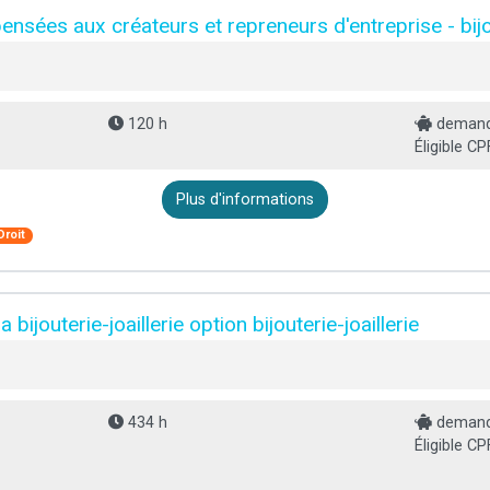
ensées aux créateurs et repreneurs d'entreprise - bijo
120 h
demande
Éligible CP
Plus d'informations
Droit
bijouterie-joaillerie option bijouterie-joaillerie
434 h
demande
Éligible CP