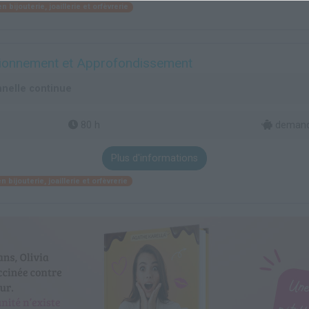
 bijouterie, joaillerie et orfèvrerie
ectionnement et Approfondissement
nelle continue
80 h
demande
Plus d'informations
 bijouterie, joaillerie et orfèvrerie