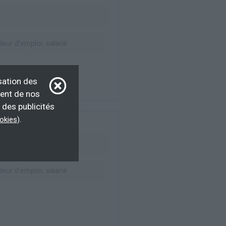
ur d’emploi, salarié
sation des
ment de nos
 des publicités
.
ookies
)
ur d’emploi, salarié