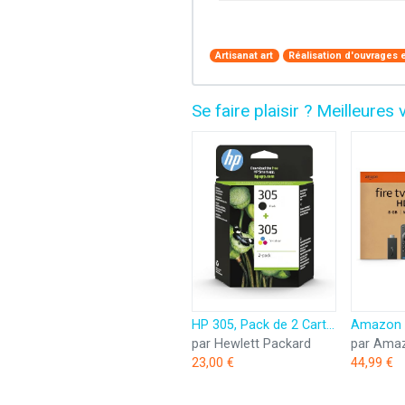
Artisanat art
Réalisation d'ouvrages en
Se faire plaisir ? Meilleur
HP 305, Pack de 2 Cartouches d’Encre Originales, 6ZD17AE, Noir, Cyan, Jaune, Magenta
par Hewlett Packard
par Ama
23,00 €
44,99 €