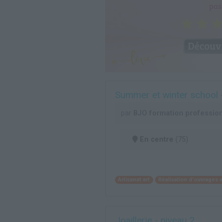
Summer et winter school -
par
BJO formation profession
En centre
(75)
Artisanat art
Réalisation d'ouvrages en
Joaillerie - niveau 2