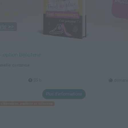
 option bijouterie
nelle continue
35 h
demande
Plus d'informations
 bijouterie, joaillerie et orfèvrerie