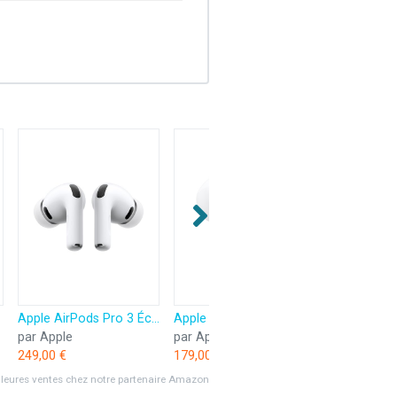
Apple AirPods Pro 3 Écouteurs sans Fil, réduction Active du Bruit, détection de la fréquence Cardiaque, écouteurs Bluetooth, Audio Spatial, Son Haute-fidélité, Recharge USB-C
Apple AirPods 4 Écouteurs sans Fil, écouteurs Bluetooth, avec Réduction Active du Bruit, Audio adaptatif, Mode Transparence, Audio Spatial personnalisé, boîtier de Charge USB-C, Recharge sans Fil
par Apple
par Apple
par HP
249,00 €
179,00 €
12,60 €
lleures ventes chez notre partenaire Amazon