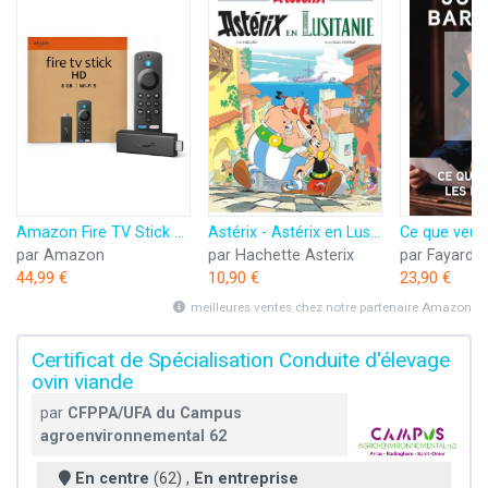
Amazon Fire TV Stick HD (Nouvelle génération) | TV gratuite et en direct, télécommande vocale Alexa, contrôle de la maison connectée, streaming HD
Astérix - Astérix en Lusitanie - n°41
par Amazon
par Hachette Asterix
par Fayard
44,99 €
10,90 €
23,90 €
meilleures ventes chez notre partenaire Amazon
Certificat de Spécialisation Conduite d'élevage
ovin viande
par
CFPPA/UFA du Campus
agroenvironnemental 62
En centre
(62) ,
En entreprise