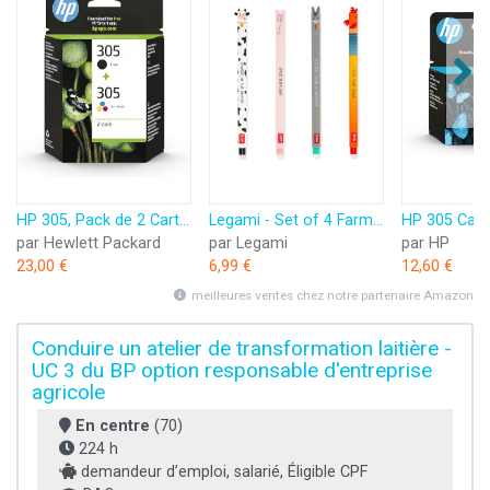
HP 305, Pack de 2 Cartouches d’Encre Originales, 6ZD17AE, Noir, Cyan, Jaune, Magenta
Legami - Set of 4 Farm Sweet Farm Erasable Gel Pens, Stylos à encre thermosensible effaçable, noir, rose, vert, rouge, efface sans consommer de feuille, pointe 0,7 mm
par Hewlett Packard
par Legami
par HP
23,00 €
6,99 €
12,60 €
meilleures ventes chez notre partenaire Amazon
Conduire un atelier de transformation laitière -
UC 3 du BP option responsable d'entreprise
agricole
En centre
(70)
224 h
demandeur d’emploi, salarié, Éligible CPF