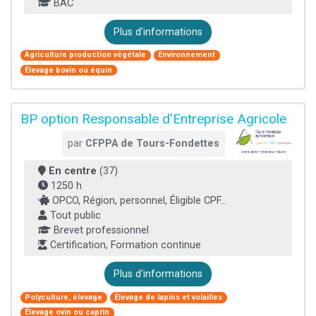
BAC
Plus d'informations
Agriculture production végétale
Environnement
Élevage bovin ou équin
BP option Responsable d'Entreprise Agricole
par
CFPPA de Tours-Fondettes
En centre
(37)
1250 h
OPCO, Région, personnel, Éligible CPF...
Tout public
Brevet professionnel
Certification, Formation continue
Plus d'informations
Polyculture, élevage
Élevage de lapins et volailles
Élevage ovin ou caprin