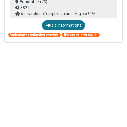
En centre
(73)
882 h
demandeur d’emploi, salarié, Éligible CPF
Plus d'informations
Agriculture production végétale
Élevage ovin ou caprin