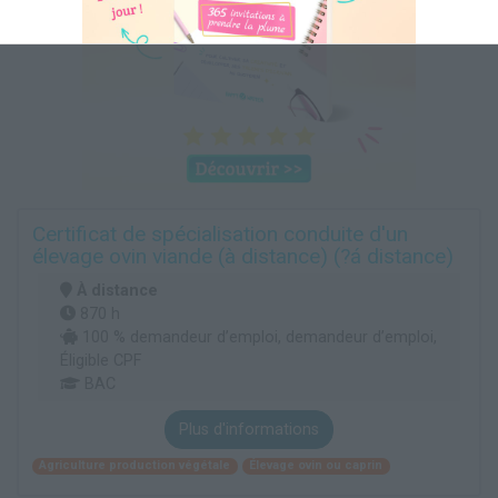
Certificat de spécialisation conduite d'un
élevage ovin viande (à distance) (?á distance)
À distance
870 h
100 % demandeur d’emploi, demandeur d’emploi,
Éligible CPF
BAC
Plus d'informations
Agriculture production végétale
Élevage ovin ou caprin