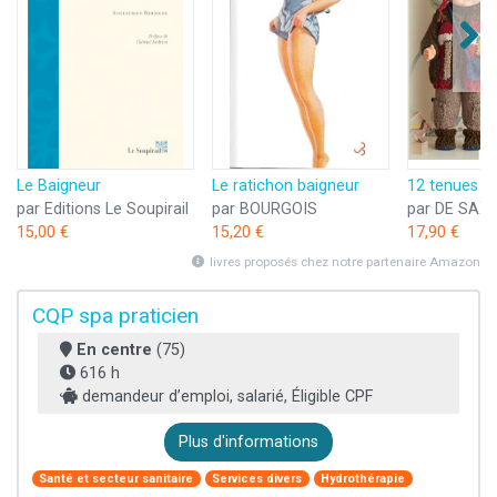
Le Baigneur
Le ratichon baigneur
par Editions Le Soupirail
par BOURGOIS
par DE SAX
15,00 €
15,20 €
17,90 €
livres proposés chez notre partenaire Amazon
CQP spa praticien
En centre
(75)
616 h
demandeur d’emploi, salarié, Éligible CPF
Plus d'informations
Santé et secteur sanitaire
Services divers
Hydrothérapie