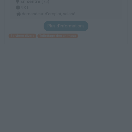
En centre
(75)
93 h
demandeur d’emploi, salarié
Plus d'informations
Services divers
Toilettage des animaux