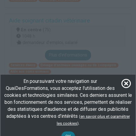
Aide soignant citadin vétérinaire
En centre
(75)
1048 h
demandeur d’emploi, salarié
Plus d'informations
Services divers
Élevage d'animaux sauvages ou de compagnie
Aide aux soins animaux
En poursuivant votre navigation sur
Des livres pour se former
QuaiDesFormations, vous acceptez l'utilisation des
cookies et technologies similaires. Ces derniers assurent le
bon fonctionnement de nos services, permettent de réaliser
des statistiques d'audience et de diffuser des publicités
adaptées à vos centres d'intérêts
(
en savoir plus et paramétrer
.
les cookies
)