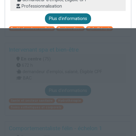
Professionnalisation
Plus d'informations
Santé et secteur sanitaire
Services divers
Hydrothérapie
Intervenant spa et bien-être
En centre
(75)
672 h
demandeur d’emploi, salarié, Éligible CPF
BAC
Plus d'informations
Santé et secteur sanitaire
Hydrothérapie
Soins esthétiques et corporels
Comportementaliste félin - échelon 1