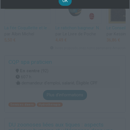
OK
La Fée Coquillette et le croco-baigneur (Panda poche)
Le ratichon baigneur: Nouvelles (Littérature & Documents t. 14719)
par Albin Michel
par Le Livre de Poche
par Kessinge
5,50 €
4,49 €
36,86 €
livres proposés chez notre partenaire Amazon
CQP spa praticien
En centre
(92)
607 h
demandeur d’emploi, salarié, Éligible CPF
Plus d'informations
Services divers
Hydrothérapie
DU zoonoses liées aux tiques : aspects