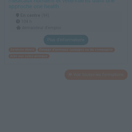
médicaux humains et vétérinaires dans une
approche one health
En centre
(94)
104 h
demandeur d’emploi
Plus d'informations
Services divers
Élevage d'animaux sauvages ou de compagnie
Aide aux soins animaux
Voir toutes les formations