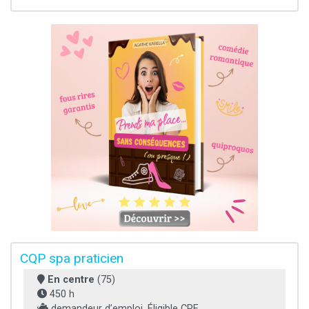
CQP spa praticien
En centre
(75)
450 h
demandeur d’emploi, Éligible CPF