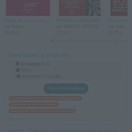
Règles de la profession d'avocat 2025/2026. 18e éd.
Défendre l'indéfendable - L'avocate de Dominique Pélicot raconte
par Dalloz
par MAREUIL EDITION
par Odile J
79,00 €
21,00 €
22,90 €
livres proposés chez notre partenaire Amazon
Développer sa créativité
En centre
(67)
500 h
demandeur d’emploi
Plus d'informations
Développement personnel et professionnel
Animation de site multimédia
Management des ressources humaines
RGPD - Délégué à la protection des données :