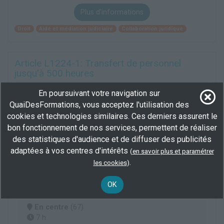
Plus d'informations
Droit
Aide et médiation judiciaire
Collaboration juridique
Article L1224-1: Transfert de personnel
jusqu'à 500 heures
En centre
(67)
En poursuivant votre navigation sur
500 h
QuaiDesFormations, vous acceptez l'utilisation des
demandeur d’emploi, salarié
cookies et technologies similaires. Ces derniers assurent le
bon fonctionnement de nos services, permettent de réaliser
Plus d'informations
des statistiques d'audience et de diffuser des publicités
Droit
Aide et médiation judiciaire
Collaboration juridique
adaptées à vos centres d'intérêts
(
en savoir plus et paramétrer
.
les cookies
)
Booster mon entreprise grâce aux marchés
OK
publics
En centre
(67)
7 h