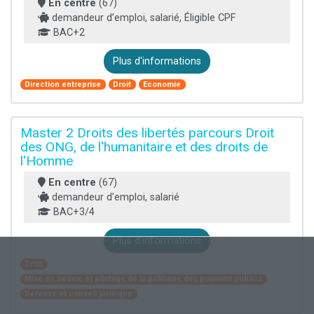
En centre
(67)
demandeur d’emploi, salarié, Éligible CPF
BAC+2
Plus d'informations
Direction entreprise
Droit
Economie
Master 2 Droits des libertés parcours Droit
des ONG, de l'humanitaire et des droits de
l'Homme
En centre
(67)
demandeur d’emploi, salarié
BAC+3/4
Plus d'informations
Droit
Mise en oeuvre et pilotage de la politique des pouvoirs publics
Défense et conseil juridique