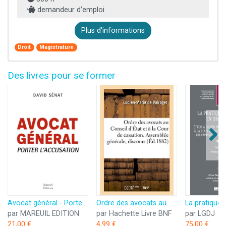
demandeur d’emploi
Plus d'informations
Droit
Magistrature
Des livres pour se former
Avocat général - Porter l'accusation
Ordre des avocats au Conseil d'État et à la Cour de cassation. Assemblée générale, discours
par MAREUIL EDITION
par Hachette Livre BNF
par LGDJ
21,00 €
4,99 €
75,00 €