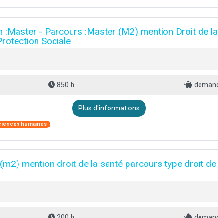
on :Master - Parcours :Master (M2) mention Droit de l
 Protection Sociale
850 h
demand
Plus d'informations
ciences humaines
 (m2) mention droit de la santé parcours type droit de 
200 h
demand