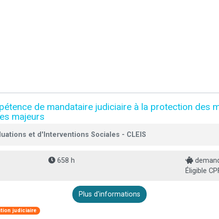
mpétence de mandataire judiciaire à la protection des
 des majeurs
luations et d'Interventions Sociales - CLEIS
658 h
demande
Éligible CP
Plus d'informations
tion judiciaire