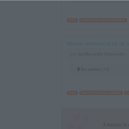
Droit
Défense et conseil juridique
Master mention droit de l
par
Aix Marseille Université 
En centre
(13)
Droit
Santé et secteur sanitaire
S