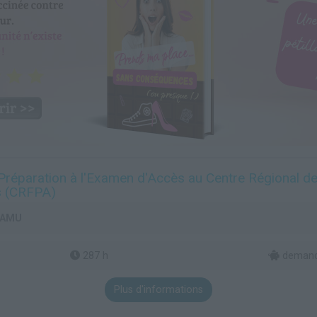
 Préparation à l'Examen d'Accès au Centre Régional d
s (CRFPA)
- AMU
287 h
demand
Plus d'informations