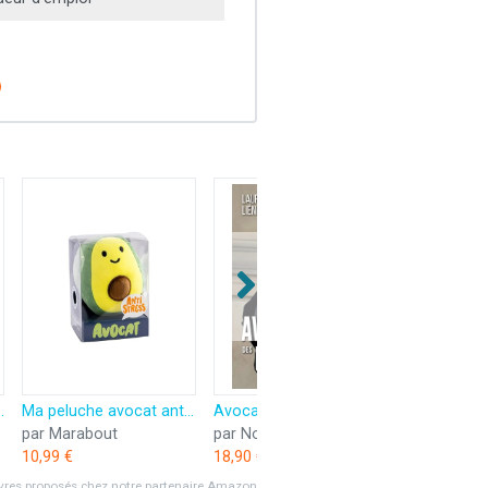
'avocat. 13e éd.
Ma peluche avocat anti-stress
Avocat des flics
par Marabout
par Nouveau Monde Editions
10,99 €
18,90 €
ivres proposés chez notre partenaire Amazon