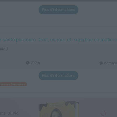
Plus d'informations
a santé parcours Droit, conseil et expertise en matièr
- AMU
792 h
demand
Plus d'informations
ciences humaines