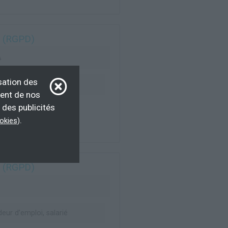
s (RGPD)
A
sation des
ur d’emploi, salarié
ment de nos
 des publicités
.
ookies
)
s (RGPD)
ur d’emploi, salarié