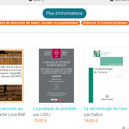
Plus d'informations
t de structure de santé, sociale ou pénitentiaire
Défense et conseil juridique
Ordre des avocats au Conseil d'État et à la Cour de cassation. Assemblée générale, discours
La pratique du précédent en droit français: Étude à partir des avis de l'avocat général à la Cour de cassation et des conclusions du rapporteur public au Conseil d'État (Tome 635)
La déontologie de l
ette Livre BNF
par LGDJ
par Dalloz
75,00 €
14,00 €
l