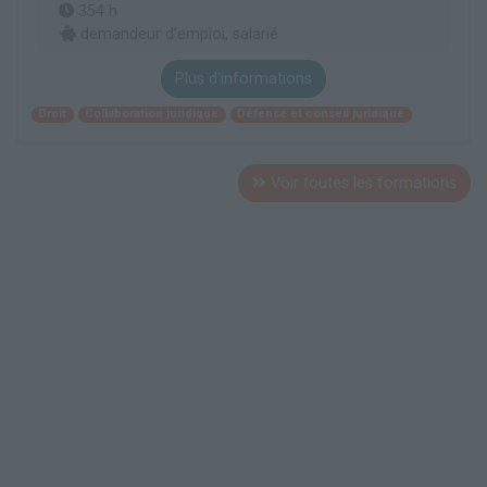
354 h
demandeur d’emploi, salarié
Plus d'informations
Droit
Collaboration juridique
Défense et conseil juridique
Voir toutes les formations