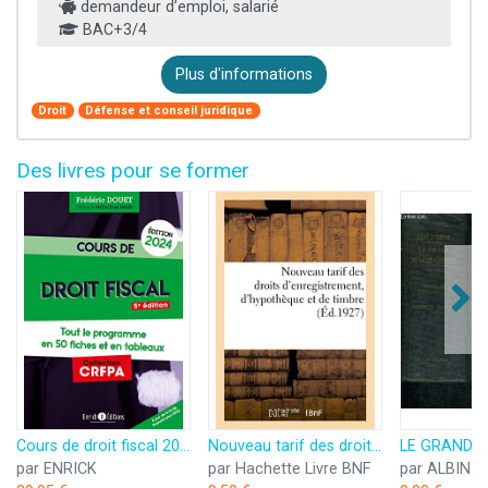
demandeur d’emploi, salarié
BAC+3/4
Plus d'informations
Droit
Défense et conseil juridique
Des livres pour se former
Cours de droit fiscal 2024: Tout le programme en 50 fiches et en tableaux
Nouveau tarif des droits d'enregistrement d'hypothèque et de timbre, indiquant les immunités
par ENRICK
par Hachette Livre BNF
par ALBIN 