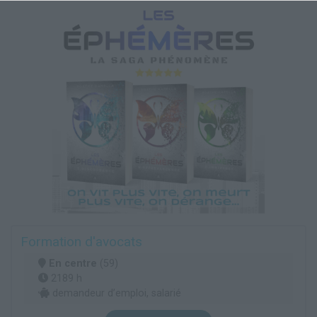
Formation d'avocats
En centre
(59)
2189 h
demandeur d’emploi, salarié