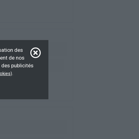
sation des
ment de nos
 des publicités
ur d’emploi, salarié
.
ookies
)