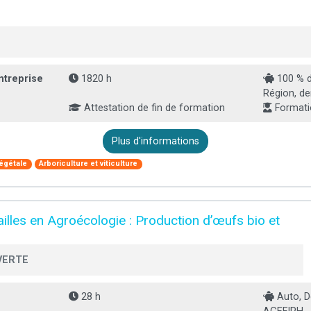
ntreprise
1820 h
100 % d
Région, d
Attestation de fin de formation
Formati
Plus d'informations
végétale
Arboriculture et viticulture
ailles en Agroécologie : Production d’œufs bio et
VERTE
28 h
Auto, D