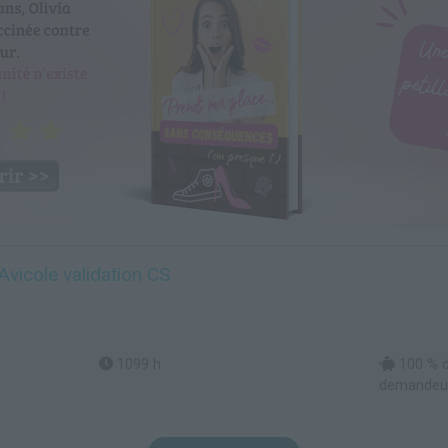
vicole validation CS
1099 h
100 % d
demandeur 