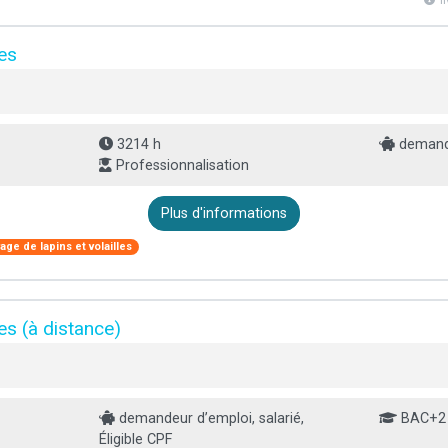
l
es
3214 h
demande
Professionnalisation
Plus d'informations
age de lapins et volailles
s (à distance)
demandeur d’emploi, salarié,
BAC+2
Éligible CPF