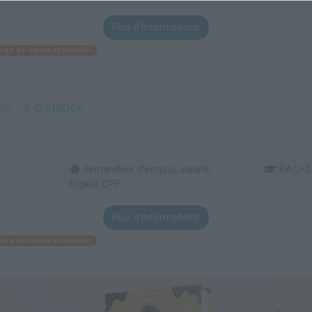
Plus d'informations
age de lapins et volailles
s - à distance
demandeur d’emploi, salarié,
BAC+2
Éligible CPF
Plus d'informations
age de lapins et volailles