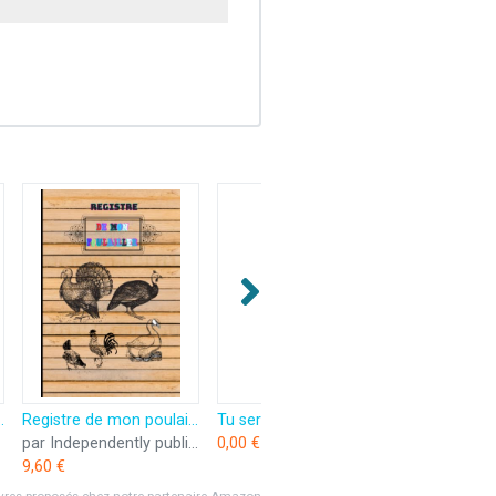
ciennes et principes nouveaux
Registre de mon poulailler: Carnet registre pour aviculteur aviculture élevage de volailles poules canard dindes oies etc
Tu seras aviculteur.
par Independently published
0,00 €
9,60 €