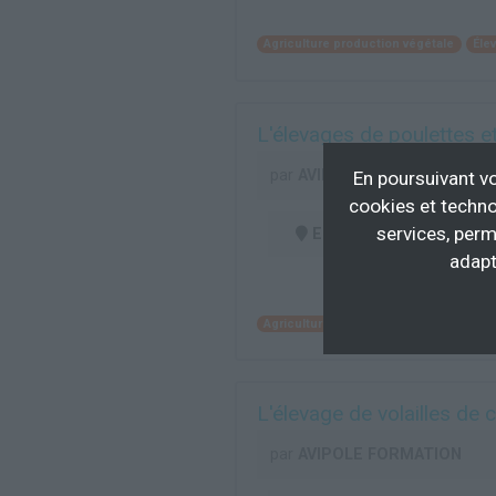
Agriculture production végétale
Élev
L'élevages de poulettes 
par
AVIPOLE FORMATION
En poursuivant vo
cookies et techno
services, perm
En centre
(22)
adapt
Agriculture production végétale
Élev
L'élevage de volailles de c
par
AVIPOLE FORMATION