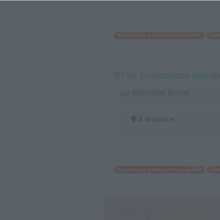
Agriculture production végétale
Élev
BTSA productions animale
par
AGROSUP DIJON
À distance
Agriculture production végétale
Élev