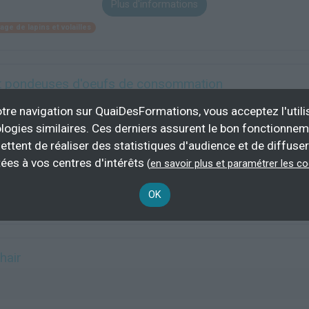
Plus d'informations
age de lapins et volailles
et pondeuses d'oeufs de consommation
tre navigation sur QuaiDesFormations, vous acceptez l'utili
logies similaires. Ces derniers assurent le bon fonctionne
ettent de réaliser des statistiques d'audience et de diffuser
28 h
demande
ées à vos centres d'intérêts
(
en savoir plus et paramétrer les c
Plus d'informations
OK
age de lapins et volailles
hair