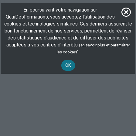
En poursuivant votre navigation sur
Plus d'informations
QuaiDesFormations, vous acceptez l'utilisation des
Services divers
Aide aux soins animaux
Santé animale
cookies et technologies similaires. Ces derniers assurent le
bon fonctionnement de nos services, permettent de réaliser
des statistiques d'audience et de diffuser des publicités
Voir toutes les formations
adaptées à vos centres d'intérêts
(
en savoir plus et paramétrer
.
les cookies
)
Elargisez votre recherche en consultant les
formations en aide
aux soins animaux à Lyon
.
OK
Ou consultez toutes les
formations auxiliaire vétérinaire
.