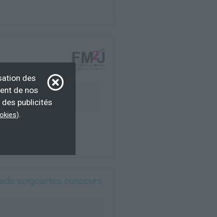
sation des
ment de nos
ssociation, demandeur
 des publicités
ndividuel payant...
.
ookies
)
d'aide soignantes concours