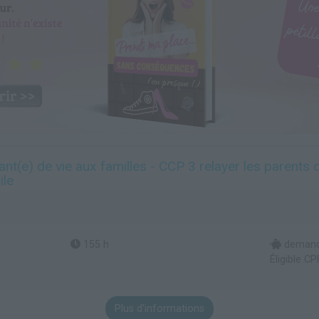
ant(e) de vie aux familles - CCP 3 relayer les parents 
ile
155 h
demande
Éligible CP
Plus d'informations