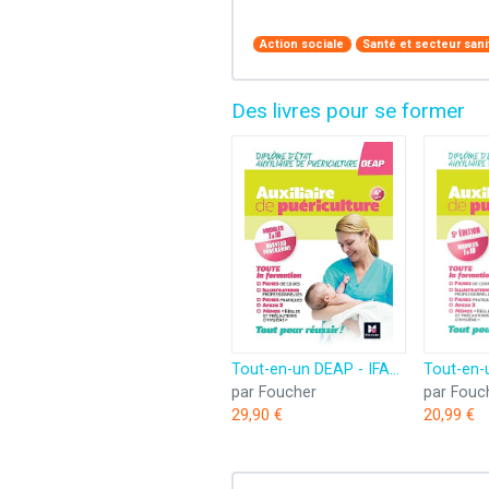
Action sociale
Santé et secteur sani
Des livres pour se former
Tout-en-un DEAP - IFAP - Diplôme État Auxiliaire puériculture Programme complet - 2025-2026
par Foucher
par Fouc
29,90 €
20,99 €