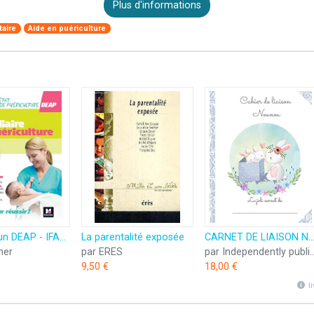
Plus d'informations
taire
Aide en puériculture
Tout-en-un DEAP - IFAP - Diplôme État Auxiliaire puériculture Programme complet - 2025-2026
La parentalité exposée
CARNET DE LIAISON NOUNOU A DOMICILE: Cahier de transmissions : parents et auxiliaire-parentale pour prise en charge de la fra
her
par ERES
par Independently 
9,50 €
18,00 €
l