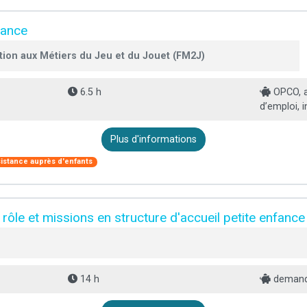
fance
tion aux Métiers du Jeu et du Jouet (FM2J)
6.5 h
OPCO, a
d’emploi, i
Plus d'informations
istance auprès d'enfants
: rôle et missions en structure d'accueil petite enfance
14 h
demande