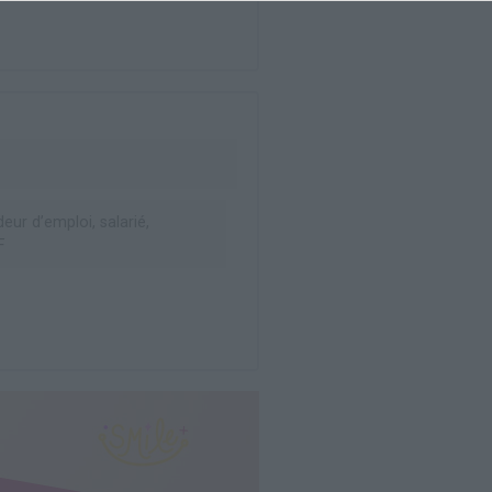
ur d’emploi, salarié,
F