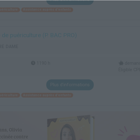
uériculture
Assistance auprès d'enfants
e de puériculture (P. BAC PRO)
RE DAME
1190 h
demande
Éligible CP
Plus d'informations
uériculture
Assistance auprès d'enfants