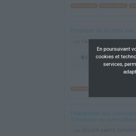
Action sociale
Services divers
Ass
Proposer du jeu libre aux
par
Centre national de Forma
En poursuivant vo
cookies et techno
En centre
(69)
services, perm
adapt
Petite enfance
Action sociale
Ing
Préparation aux concours 
d'auxiliaire de puéricultur
par
CFA CFP SAINTE CATHER