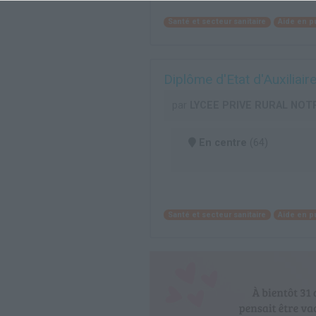
Santé et secteur sanitaire
Aide en p
Diplôme d'Etat d'Auxiliair
par
LYCEE PRIVE RURAL NOT
En centre
(64)
Santé et secteur sanitaire
Aide en p