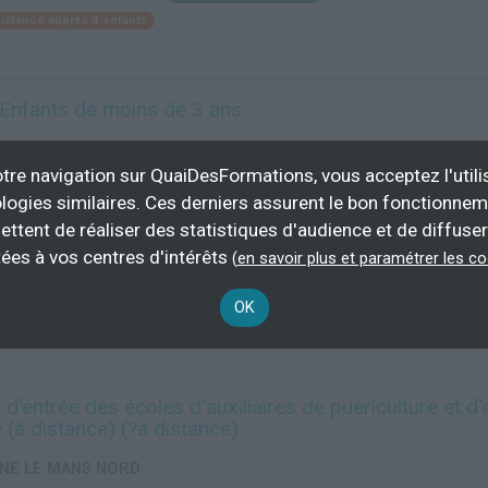
istance auprès d'enfants
 Enfants de moins de 3 ans
tion aux Métiers du Jeu et du Jouet (FM2J)
tre navigation sur QuaiDesFormations, vous acceptez l'utili
logies similaires. Ces derniers assurent le bon fonctionne
13 h
OPCO, a
ettent de réaliser des statistiques d'audience et de diffuser
d’emploi, i
ées à vos centres d'intérêts
(
en savoir plus et paramétrer les c
Plus d'informations
OK
énierie formation pédagogie
d'entrée des écoles d'auxiliaires de puériculture et 
e (à distance) (?á distance)
INE LE MANS NORD