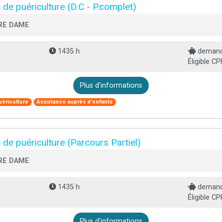
e de puériculture (D.C - P.complet)
RE DAME
1435 h
demande
Éligible CP
Plus d'informations
uériculture
Assistance auprès d'enfants
e de puériculture (Parcours Partiel)
RE DAME
1435 h
demande
Éligible CP
Plus d'informations