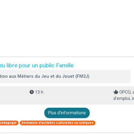
 libre pour un public Famille
tion aux Métiers du Jeu et du Jouet (FM2J)
13 h
OPCO, a
d’emploi, i
Plus d'informations
 pédagogie
Animation d'activités culturelles ou ludiques