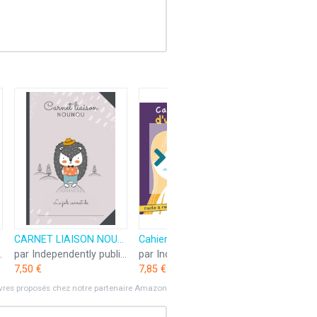
trie au domicile
CARNET LIAISON NOUNOU: Cahier de transmission nounou/parents pour faciliter la communication au quotidien - Journal de bord de bébé sur son lieu ... crèche, baby-sitter, auxiliaire parental...)
Cahier de liaison d'une Princesse: Cahier de transmission Parents/Nounou - Utilisation facile pour Communication quotidienne efficace et détaillée - ... auxiliaire parental, baby-sitter, crèche
published
par Independently published
par Independently published
7,50 €
7,85 €
ivres proposés chez notre partenaire Amazon