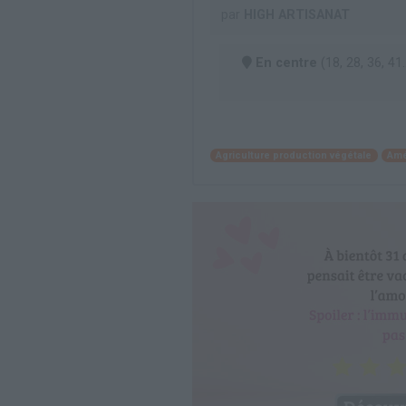
par
HIGH ARTISANAT
En centre
(18, 28, 36, 41..
Agriculture production végétale
Amé