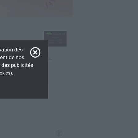
sation des
ment de nos
laborateurs, Tous publics,
 des publicités
iés
.
ookies
)