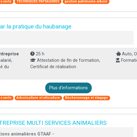
s verts
TECHNIQUES PAYSAGÈRES
gestion patrimoine arboré
ar la pratique du haubanage
ntreprise
25 h
Auto, O
larié,
Attestation de fin de formation,
Formati
ié du
Certificat de réalisation
Plus d'informations
s verts
Arboriculture et viticulture
Bûcheronnage et élagage
TREPRISE MULTI SERVICES ANIMALIERS
tions animalières GTAAF -