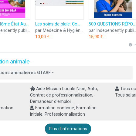
DEAP Diplôme État Auxiliaire puériculture 900 questions réponses: Tout le programme, 70 fiches de révision
Les soins de plaie: Comprendre, prévenir et soigner
500 QUESTIONS RÉPONSES Pour Réviser le Diplôme d’ ASV : Auxiliaire Spécialisé Vétérinaire
par Independently published
par Médecine & Hygiène, RMS édition
par Independently 
10,00 €
15,90 €
l
tion animale
tions animalières GTAAF -
Aide Mission Locale Nice, Auto,
Tous col
Contrat de professionnalisation,
Tous salari
Demandeur d'emploi...
rmation
Formation continue, Formation
initiale, Professionnalisation
Plus d'informations