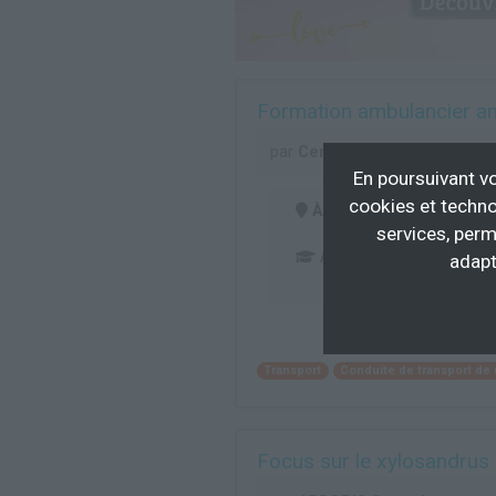
Formation ambulancier an
par
Centre national de forma
En poursuivant vo
cookies et techno
À distance
services, perm
Attestation de fin de fo
adapt
Transport
Conduite de transport de
Focus sur le xylosandrus