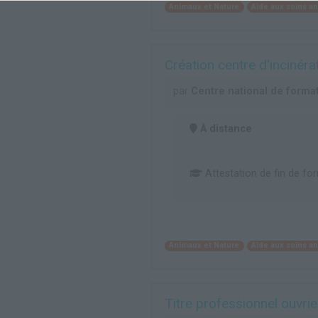
Animaux et Nature
Aide aux soins a
Création centre d'incinéra
par
Centre national de forma
À distance
Attestation de fin de fo
Animaux et Nature
Aide aux soins a
Titre professionnel ouvri