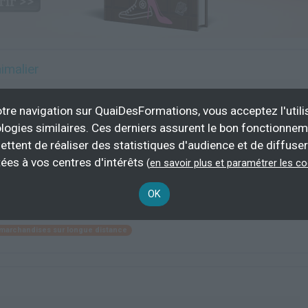
imalier
tions animalières GTAAF -
tre navigation sur QuaiDesFormations, vous acceptez l'utili
logies similaires. Ces derniers assurent le bon fonctionne
Aide Mission Locale Nice, Auto,
Tous col
ettent de réaliser des statistiques d'audience et de diffuser
Département Liberté 06, Région...
Tous salar
rmation
Formation continue, Formation
ées à vos centres d'intérêts
(
en savoir plus et paramétrer les c
initiale, Professionnalisation
OK
Plus d'informations
 marchandises sur longue distance