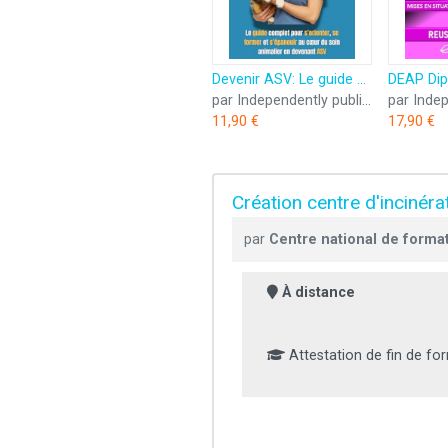
Devenir ASV: Le guide complet pour s’orienter, se former et s’épanouir au cœur du soin animalier
par Independently published
11,90 €
17,90 €
Création centre d'incinéra
par
Centre national de forma
À distance
Attestation de fin de fo