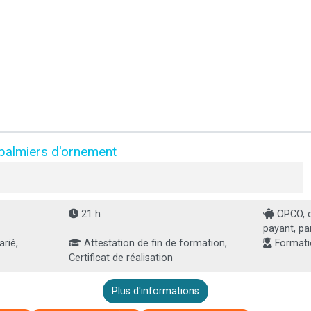
 palmiers d'ornement
21 h
OPCO, co
payant, par
arié,
Attestation de fin de formation,
Formati
Certificat de réalisation
Plus d'informations