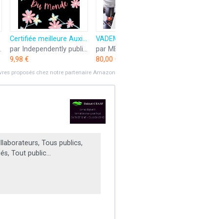
Certifiée meilleure Auxiliaire vétérinaire du monde: Carnet de notes Auxiliaire vétérinaire humour - 110 pages lignées - métier cadeau Auxiliaire vétérinaire original
VADEMECUM DES ANALYSES VETERINAIRES 3ED
published
par Independently published
par MED COM
9,98 €
80,00 €
ivres proposés chez notre partenaire Amazon
laborateurs, Tous publics,
és, Tout public...