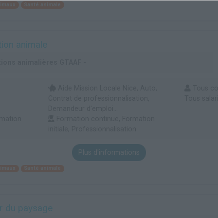
nimaux
Santé animale
tion animale
tions animalières GTAAF -
Aide Mission Locale Nice, Auto,
Tous col
Contrat de professionnalisation,
Tous salari
Demandeur d'emploi...
rmation
Formation continue, Formation
initiale, Professionnalisation
Plus d'informations
nimaux
Santé animale
er du paysage