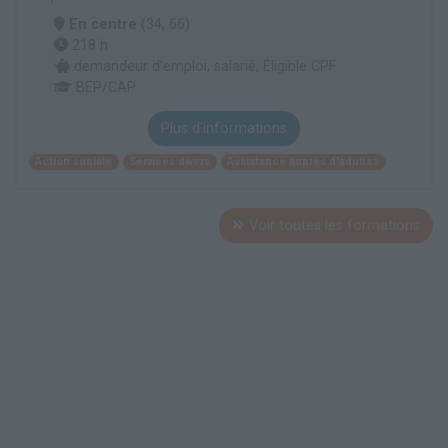
En centre
(34, 66)
218 h
demandeur d’emploi, salarié, Éligible CPF
BEP/CAP
Plus d'informations
Action sociale
Services divers
Assistance auprès d'adultes
Voir toutes les formations