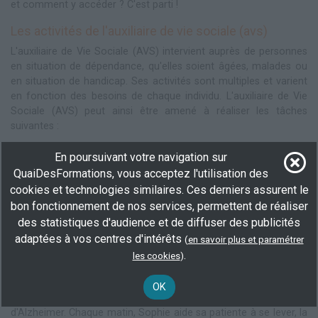
et comment y accéder ? C'est parti !
Les activités de l'auxiliaire de vie sociale (avs)
L'auxiliaire de Vie Sociale (AVS) intervient auprès de personnes
en situation de dépendance, qu'elles soient âgées, malades ou
en situation de handicap. Ses activités sont multiples et varient
en fonction des besoins de chaque individu. L'auxiliaire de Vie
Sociale (AVS) peut ainsi être amené à réaliser les tâches
suivantes :
Aide à la toilette et à l'hygiène corporelle
En poursuivant votre navigation sur
Assistance dans les gestes de la vie quotidienne (se lever,
QuaiDesFormations, vous acceptez l'utilisation des
se coucher, se déplacer)
cookies et technologies similaires. Ces derniers assurent le
Préparation des repas et aide à la prise des repas
bon fonctionnement de nos services, permettent de réaliser
Accompagnement aux rendez-vous médicaux
des statistiques d'audience et de diffuser des publicités
Mise en place d'activités sociales et de loisirs adaptées
adaptées à vos centres d'intérêts
(
en savoir plus et paramétrer
Veille sur la sécurité et la santé de la personne
.
accompagnée
les cookies
)
Prenons par exemple Sophie, une auxiliaire de Vie Sociale (AVS)
OK
qui travaille auprès d'une personne âgée atteinte de la maladie
d'Alzheimer. Chaque matin, Sophie aide sa patiente à se lever, la