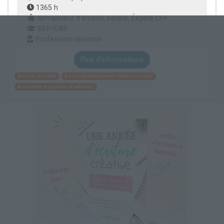
1365 h
demandeur d’emploi, salarié, Éligible CPF
BEP/CAP
Professionnalisation
Plus d'informations
Action sociale
Accompagnement médicosocial
Assistance auprès d'adultes