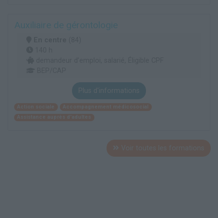
Auxiliaire de gérontologie
En centre
(84)
140 h
demandeur d’emploi, salarié, Éligible CPF
BEP/CAP
Plus d'informations
Action sociale
Accompagnement médicosocial
Assistance auprès d'adultes
Voir toutes les formations