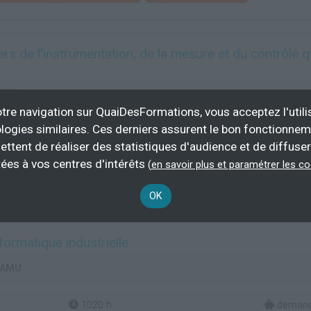
rs de l'instrumentation, de la mesure et du contrôle 
- AMU
tre navigation sur QuaiDesFormations, vous acceptez l'utili
logies similaires. Ces derniers assurent le bon fonctionne
1184 h
demand
ettent de réaliser des statistiques d'audience et de diffuser
ées à vos centres d'intérêts
Plus d'informations
(
en savoir plus et paramétrer les c
études et conception en automatisme
Inspection de conformité
OK
formatique industrielle
- AMU
1020 h
demand