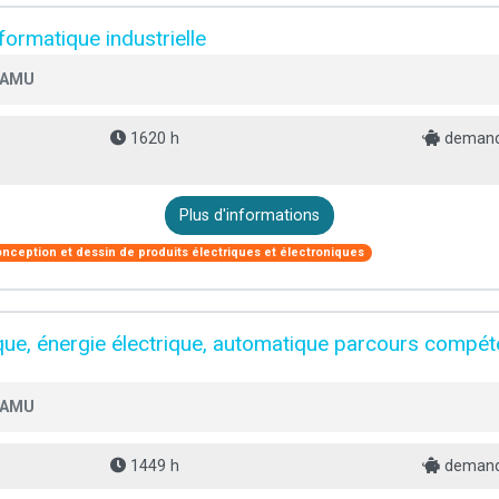
formatique industrielle
- AMU
1620 h
demande
Plus d'informations
nception et dessin de produits électriques et électroniques
que, énergie électrique, automatique parcours comp
- AMU
1449 h
demande