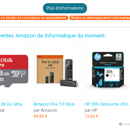
Plus d'informations
e en études et conception en automatisme
Études et développement informatiq
es ventes Amazon de Informatique du moment :
SanDisk 128 Go Ultra microSDXC, Carte micro sd + adaptateur SD (Pour Smartphone et Tablette, Video Full HDD, jusqu'à 140 Mo/s, UHS-I, La performance A1, Class 10, U1)
Amazon Fire TV Stick HD (Nouvelle génération) | TV gratuite et en direct, télécommande vocale Alexa, contrôle de la maison connectée, streaming HD
HP 305 Cartouche d'Encre Noire Aut
isk
par Amazon
par HP
44,99 €
12,60 €
mei