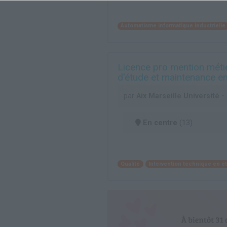
Automatisme informatique industrielle
Licence pro mention métie
d'étude et maintenance e
par
Aix Marseille Université 
En centre
(13)
Qualité
Intervention technique en 