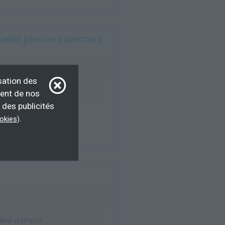
qualité parcours parcours
sation des
ment de nos
eur d’emploi
 des publicités
.
ookies
)
eur d’emploi