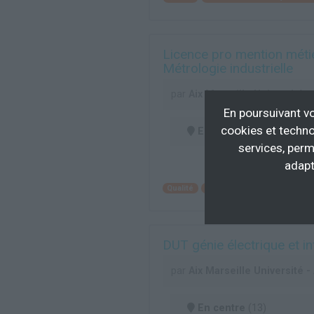
Licence pro mention métie
Métrologie industrielle
par
Aix Marseille Université 
En poursuivant vo
cookies et techno
En centre
(13)
services, perm
adapt
Qualité
Intervention technique en 
DUT génie électrique et in
par
Aix Marseille Université 
En centre
(13)