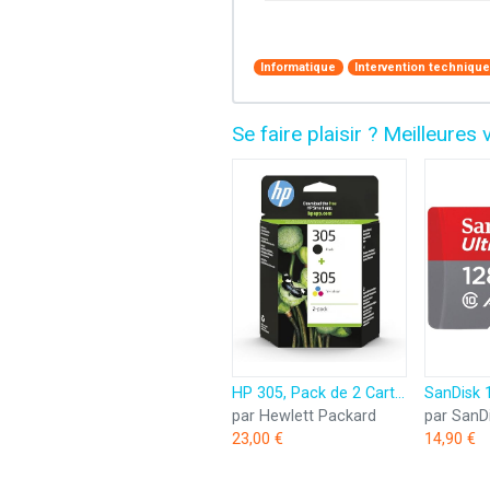
Informatique
Intervention techniqu
Se faire plaisir ? Meilleur
HP 305, Pack de 2 Cartouches d’Encre Originales, 6ZD17AE, Noir, Cyan, Jaune, Magenta
par Hewlett Packard
par SanD
23,00 €
14,90 €