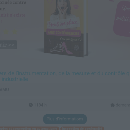
rs de l'instrumentation, de la mesure et du contrôle q
ndustrielle
- AMU
1184 h
demand
Plus d'informations
études et conception en automatisme
Inspection de conformité