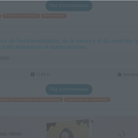
Plus d'informations
Direction entreprise
Électronique
rs de l'instrumentation, de la mesure et du contrôle 
n instrumentation et automatismes
- AMU
1184 h
demand
Plus d'informations
études et conception en automatisme
Inspection de conformité