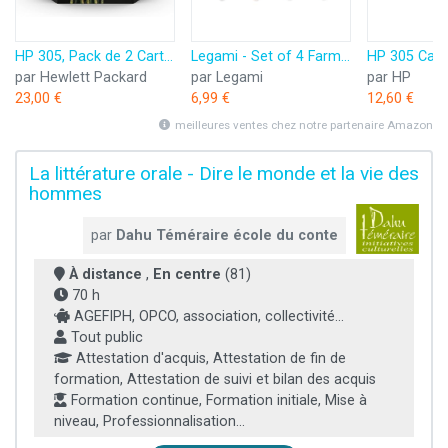
HP 305, Pack de 2 Cartouches d’Encre Originales, 6ZD17AE, Noir, Cyan, Jaune, Magenta
Legami - Set of 4 Farm Sweet Farm Erasable Gel Pens, Stylos à encre thermosensible effaçable, noir, rose, vert, rouge, efface sans consommer de feuille, pointe 0,7 mm
par Hewlett Packard
par Legami
par HP
23,00 €
6,99 €
12,60 €
meilleures ventes chez notre partenaire Amazon
La littérature orale - Dire le monde et la vie des
hommes
par
Dahu Téméraire école du conte
À distance
,
En centre
(81)
70 h
AGEFIPH, OPCO, association, collectivité...
Tout public
Attestation d'acquis, Attestation de fin de
formation, Attestation de suivi et bilan des acquis
Formation continue, Formation initiale, Mise à
niveau, Professionnalisation...