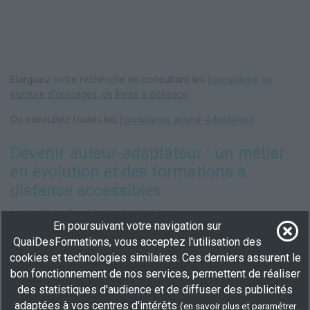
Elargisez votre recherche en consultant les
formations en
écriture d'ouvrages, de livres à distance
.
Ou consultez toutes les
formations auteur-adaptateur
.
Devenir auteur-adaptateur : un métier
en évolution et des formations à
distance accessibles
Le métier d'auteur-adaptateur
En poursuivant votre navigation sur
L'
auteur-adaptateur
est un professionnel de l'écriture qui
QuaiDesFormations, vous acceptez l'utilisation des
modifie ou réécrit des œuvres existantes pour les adapter à un
cookies et technologies similaires. Ces derniers assurent le
nouveau contexte, à un nouveau format ou à un public ciblé. Ce
bon fonctionnement de nos services, permettent de réaliser
métier demande non seulement des compétences d'écriture,
des statistiques d'audience et de diffuser des publicités
mais aussi une bonne compréhension des différents médias et
adaptées à vos centres d'intérêts
une capacité à transposer certaines idées d'une forme à une
(
en savoir plus et paramétrer