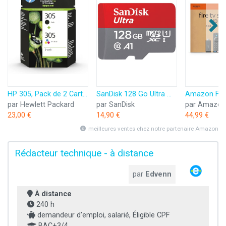
HP 305, Pack de 2 Cartouches d’Encre Originales, 6ZD17AE, Noir, Cyan, Jaune, Magenta
SanDisk 128 Go Ultra microSDXC, Carte micro sd + adaptateur SD (Pour Smartphone et Tablette, Video Full HDD, jusqu'à 140 Mo/s, UHS-I, La performance A1, Class 10, U1)
par Hewlett Packard
par SanDisk
par Amazon
23,00 €
14,90 €
44,99 €
meilleures ventes chez notre partenaire Amazon
Rédacteur technique - à distance
par
Edvenn
À distance
240 h
demandeur d’emploi, salarié, Éligible CPF
BAC+3/4