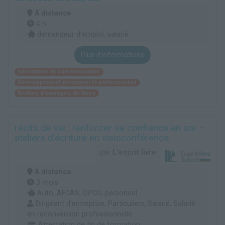
À distance
4 h
demandeur d’emploi, salarié
Plus d'informations
Information et communication
Développement personnel et professionnel
Écriture d'ouvrages, de livres
récits de vie : renforcer sa confiance en soi –
ateliers d’écriture en visioconférence
par
L'esprit livre
À distance
3 mois
Auto, AFDAS, OPCO, personnel...
Dirigeant d'entreprise, Particuliers, Salarié, Salarié
en reconversion professionnelle...
Attestation de fin de formation