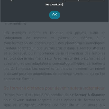
autre. Par exemple, un auteur-adaptateur pourrait être chargé
.
les cookies
)
de prendre un roman populaire et de le transformer en scénario
pour un film. Ainsi, il doit non seulement savoir raconter une
OK
histoire, mais aussi le faire d'une manière qui convient à un tout
autre médium.
Les missions varient en fonction des projets, allant de
l'adaptation de romans en pièces de théâtre, à la
transformation de contenu pour des plateformes numériques.
L'auteur-adaptateur joue un rôle crucial dans le secteur littéraire
et audiovisuel, où l'importance de la réinvention des histoires
est plus que jamais manifeste. Avec l'essor des plateformes de
streaming et des adaptations cinématographiques, ce métier a
pris de l'ampleur. Les nouvelles tendances montrent un intérêt
croissant pour les adaptations de contenus divers, ce qui en fait
un secteur d'avenir.
Se former à distance pour devenir auteur-adaptateur
De nos jours, il est tout à fait possible de
se former à distance
pour devenir auteur-adaptateur. Les options de formation en
ligne se multiplient, offrant une flexibilité et un accès aux