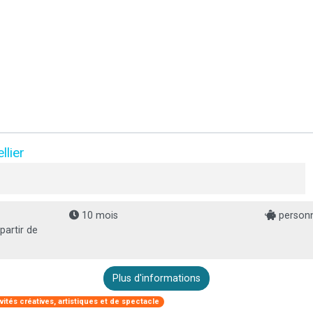
llier
10 mois
personn
partir de
Plus d'informations
ivités créatives, artistiques et de spectacle