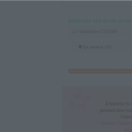
Maîtrisez vos écrits en l
par
Sébastien COLOM
En centre
(34)
Développement personnel et professi