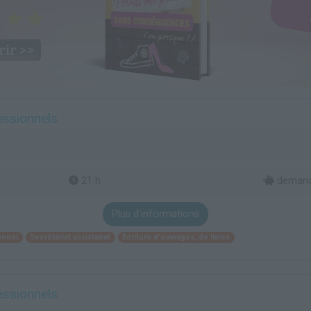
essionnels
21 h
demande
Plus d'informations
onnel
Secrétariat assistanat
Écriture d'ouvrages, de livres
essionnels