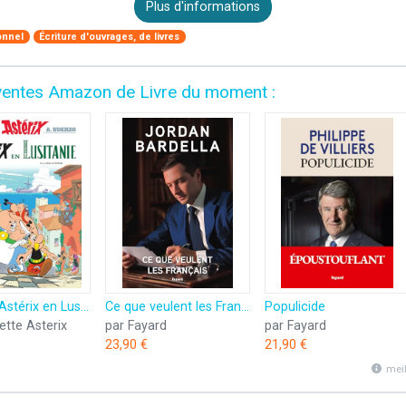
Plus d'informations
onnel
Écriture d'ouvrages, de livres
es ventes Amazon de Livre du moment :
Astérix - Astérix en Lusitanie - n°41
Ce que veulent les Français
Populicide
ette Asterix
par Fayard
par Fayard
23,90 €
21,90 €
mei