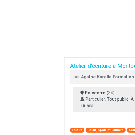
Atelier d'écriture à Montpe
par
Agathe Karella Formation
En centre
(34)
Particulier, Tout public, À 
18 ans
Loisirs
Loisir, Sport et Culture
Act