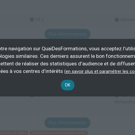
14 h
demande
Plus d'informations
onnel
Écriture d'ouvrages, de livres
tre navigation sur QuaiDesFormations, vous acceptez l'utili
logies similaires. Ces derniers assurent le bon fonctionne
ettent de réaliser des statistiques d'audience et de diffuser
uel parcours Métiers de la Production, Cinéma et Au
ées à vos centres d'intérêts
(
en savoir plus et paramétrer les c
ontpellier 3
OK
1079 h
100 % d
demandeur
Plus d'informations
vrages, de livres
Journalisme et information média