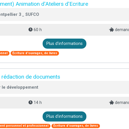
ent) Animation d'Ateliers d'Ecriture
ntpellier 3 _ SUFCO
60 h
demande
Plus d'informations
onnel
Écriture d'ouvrages, de livres
et rédaction de documents
 le développement
14 h
demande
Plus d'informations
nt personnel et professionnel
Écriture d'ouvrages, de livres