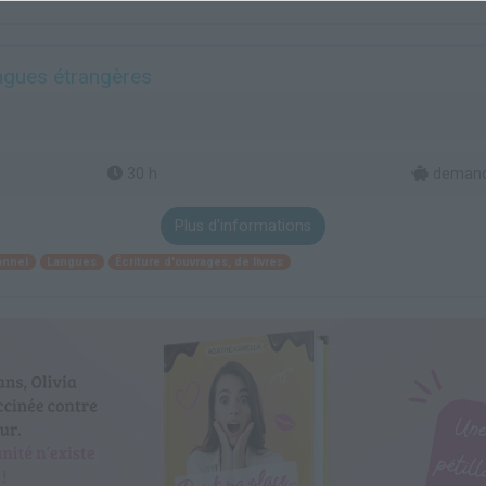
angues étrangères
30 h
demande
Plus d'informations
onnel
Langues
Écriture d'ouvrages, de livres