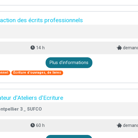
action des écrits professionnels
14 h
demande
Plus d'informations
onnel
Écriture d'ouvrages, de livres
ur d'Ateliers d'Ecriture
ntpellier 3 _ SUFCO
60 h
demande