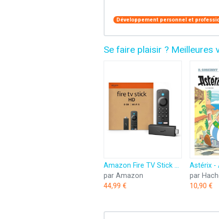
Développement personnel et professi
Se faire plaisir ? Meilleur
Amazon Fire TV Stick HD (Nouvelle génération) | TV gratuite et en direct, télécommande vocale Alexa, contrôle de la maison connectée, streaming HD
par Amazon
par Hach
44,99 €
10,90 €