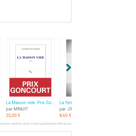
La Maison vide: Prix Goncourt 2025
La femme de ménage voit tout
par MINUIT
par J'AI LU
par GALLI
25,00 €
8,60 €
49,50 €
lleures ventes chez notre partenaire Amazon