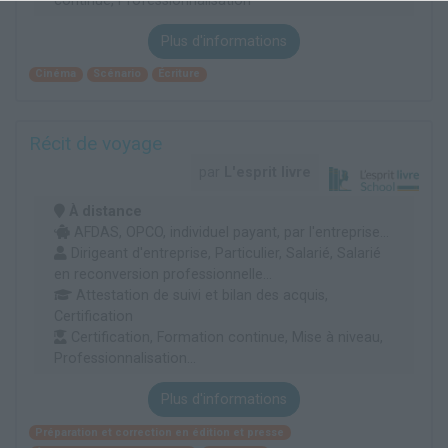
continue, Professionnalisation
Plus d'informations
Cinéma
Scénario
Écriture
Récit de voyage
par
L'esprit livre
À distance
AFDAS, OPCO, individuel payant, par l'entreprise...
Dirigeant d'entreprise, Particulier, Salarié, Salarié
en reconversion professionnelle...
Attestation de suivi et bilan des acquis,
Certification
Certification, Formation continue, Mise à niveau,
Professionnalisation...
Plus d'informations
Préparation et correction en édition et presse