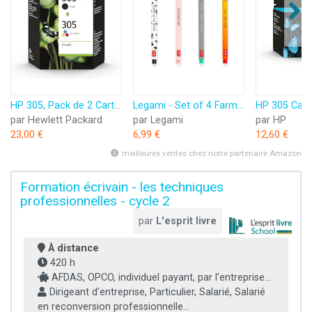
HP 305, Pack de 2 Cartouches d’Encre Originales, 6ZD17AE, Noir, Cyan, Jaune, Magenta
Legami - Set of 4 Farm Sweet Farm Erasable Gel Pens, Stylos à encre thermosensible effaçable, noir, rose, vert, rouge, efface sans consommer de feuille, pointe 0,7 mm
par Hewlett Packard
par Legami
par HP
23,00 €
6,99 €
12,60 €
meilleures ventes chez notre partenaire Amazon
Formation écrivain - les techniques
professionnelles - cycle 2
par
L'esprit livre
À distance
420 h
AFDAS, OPCO, individuel payant, par l'entreprise...
Dirigeant d'entreprise, Particulier, Salarié, Salarié
en reconversion professionnelle...