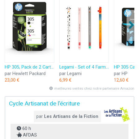
HP 305, Pack de 2 Cartouches d’Encre Originales, 6ZD17AE, Noir, Cyan, Jaune, Magenta
Legami - Set of 4 Farm Sweet Farm Erasable Gel Pens, Stylos à encre thermosensible effaçable, noir, rose, vert, rouge, efface sans consommer de feuille, pointe 0,7 mm
par Hewlett Packard
par Legami
par HP
23,00 €
6,99 €
12,60 €
meilleures ventes chez notre partenaire Amazon
Cycle Artisanat de l'écriture
par
Les Artisans de la Fiction
60 h
AFDAS