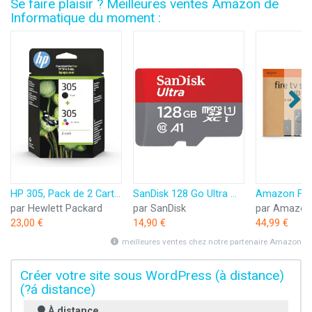
Se faire plaisir ? Meilleures ventes Amazon de
Informatique du moment :
HP 305, Pack de 2 Cartouches d’Encre Originales, 6ZD17AE, Noir, Cyan, Jaune, Magenta
SanDisk 128 Go Ultra microSDXC, Carte micro sd + adaptateur SD (Pour Smartphone et Tablette, Video Full HDD, jusqu'à 140 Mo/s, UHS-I, La performance A1, Class 10, U1)
par Hewlett Packard
par SanDisk
par Amazon
23,00 €
14,90 €
44,99 €
meilleures ventes chez notre partenaire Amazon
Créer votre site sous WordPress (à distance)
(?á distance)
À distance