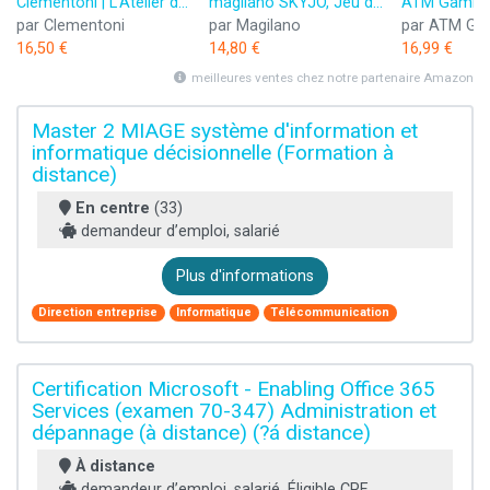
Clementoni | L’Atelier des Stylos pour Enfants 6 Ans+ | Kit Créatif DIY avec 10 Stylos à Personnaliser | Plus de 50 Accessoires : Paillettes, Perles, Figurines | Activité Manuelle et Cadeau Créatif
magilano SKYJO, Jeu de Cartes Amusant pour Les Jeunes et Les Moins Jeunes, des soirées de Jeu Amusantes dans Le Cercle d'amis et de Famille.
par Clementoni
par Magilano
par ATM Ga
16,50 €
14,80 €
16,99 €
meilleures ventes chez notre partenaire Amazon
Master 2 MIAGE système d'information et
informatique décisionnelle (Formation à
distance)
En centre
(33)
demandeur d’emploi, salarié
Plus d'informations
Direction entreprise
Informatique
Télécommunication
Certification Microsoft - Enabling Office 365
Services (examen 70-347) Administration et
dépannage (à distance) (?á distance)
À distance
demandeur d’emploi, salarié, Éligible CPF