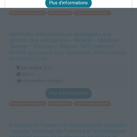
Plus d'informations
Direction entreprise
Informatique
Télécommunication
Méthodes informatiques appliquées à la
gestion des entreprises - MIAGE - Mention
:Master - Parcours :Master (M1) mention
MIAGE parcours type Systèmes d'Information
Innovants (2IS)
En centre
(31)
850 h
demandeur d’emploi
Plus d'informations
Direction entreprise
Informatique
Télécommunication
sciences de l'univers et technologies spatiales
- master sciences de l'univers et technologies