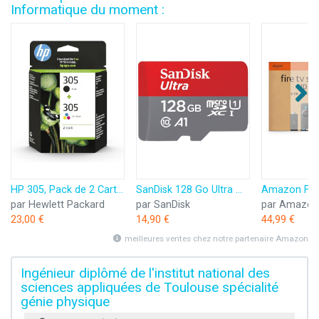
Informatique du moment :
HP 305, Pack de 2 Cartouches d’Encre Originales, 6ZD17AE, Noir, Cyan, Jaune, Magenta
SanDisk 128 Go Ultra microSDXC, Carte micro sd + adaptateur SD (Pour Smartphone et Tablette, Video Full HDD, jusqu'à 140 Mo/s, UHS-I, La performance A1, Class 10, U1)
par Hewlett Packard
par SanDisk
par Amazon
23,00 €
14,90 €
44,99 €
meilleures ventes chez notre partenaire Amazon
Ingénieur diplômé de l'institut national des
sciences appliquées de Toulouse spécialité
génie physique