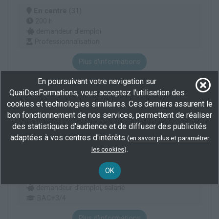
En centre
(31)
200 h
demandeur d’emploi
Professionnalisation
Plus d'informations
Mathématiques
En poursuivant votre navigation sur
Management et ingénierie études, recherche et développement industriel
QuaiDesFormations, vous acceptez l'utilisation des
Enseignement supérieur
cookies et technologies similaires. Ces derniers assurent le
bon fonctionnement de nos services, permettent de réaliser
des statistiques d'audience et de diffuser des publicités
Chimie - Mention :Master - Parcours :Master
adaptées à vos centres d'intérêts
(
en savoir plus et paramétrer
Chimie Parcours THEORETICAL CHEMISTRY
.
les cookies
)
AND COMPUTATIONAL MODELING
En centre
(31)
OK
2600 h
demandeur d’emploi, salarié
BAC+3/4
Plus d'informations