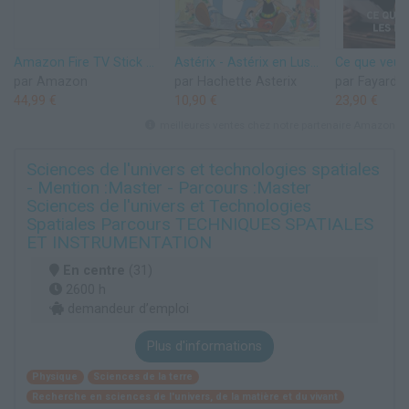
Amazon Fire TV Stick HD (Nouvelle génération) | TV gratuite et en direct, télécommande vocale Alexa, contrôle de la maison connectée, streaming HD
Astérix - Astérix en Lusitanie - n°41
par Amazon
par Hachette Asterix
par Fayard
44,99 €
10,90 €
23,90 €
meilleures ventes chez notre partenaire Amazon
Sciences de l'univers et technologies spatiales
- Mention :Master - Parcours :Master
Sciences de l'univers et Technologies
Spatiales Parcours TECHNIQUES SPATIALES
ET INSTRUMENTATION
En centre
(31)
2600 h
demandeur d’emploi
Plus d'informations
Physique
Sciences de la terre
Recherche en sciences de l'univers, de la matière et du vivant