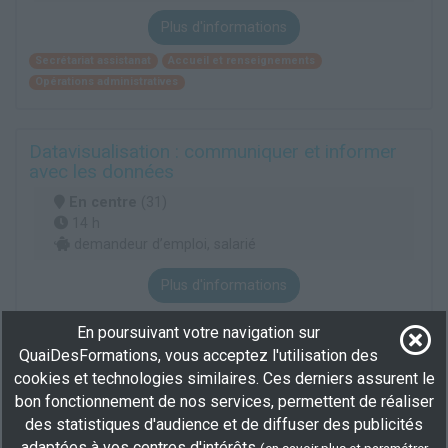
Plus d'informations
Secrétariat assistanat
Accueil et renseignements
Opérations administratives
Datavisualisation : communiquer et informer
avec les données
En centre
(31)
14 h
demandeur d’emploi, salarié
Plus d'informations
Information et communication
Informatique
Mathématiques
En poursuivant votre navigation sur
QuaiDesFormations, vous acceptez l'utilisation des
cookies et technologies similaires. Ces derniers assurent le
Voir toutes les formations
bon fonctionnement de nos services, permettent de réaliser
des statistiques d'audience et de diffuser des publicités
Elargisez votre recherche en consultant les
formations en saisie
adaptées à vos centres d'intérêts
de données à Toulouse
.