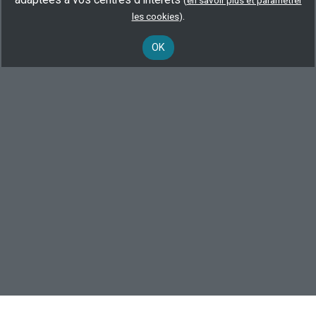
(
en savoir plus et paramétrer
.
les cookies
)
Ou consultez toutes les
formations audiotypiste
.
OK