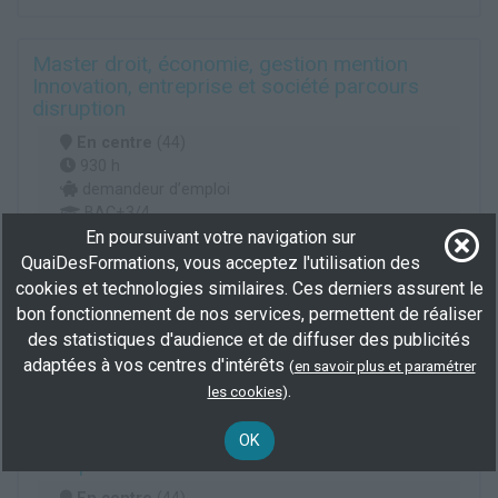
Master droit, économie, gestion mention
Innovation, entreprise et société parcours
disruption
En centre
(44)
930 h
demandeur d’emploi
BAC+3/4
En poursuivant votre navigation sur
Professionnalisation
QuaiDesFormations, vous acceptez l'utilisation des
Plus d'informations
cookies et technologies similaires. Ces derniers assurent le
bon fonctionnement de nos services, permettent de réaliser
Direction entreprise
des statistiques d'audience et de diffuser des publicités
Management et ingénierie études, recherche et développement industriel
adaptées à vos centres d'intérêts
(
en savoir plus et paramétrer
.
les cookies
)
Master droit, économie, gestion mention
Innovation, entreprise et société parcours
OK
disruption