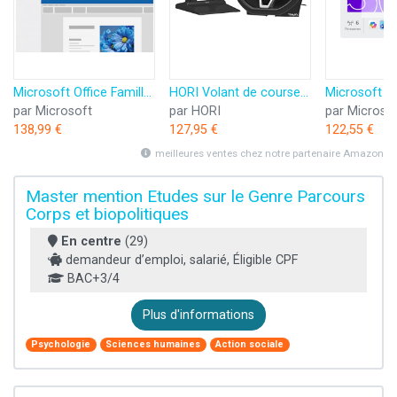
Microsoft Office Famille 2024 | Code d'activation envoyé par email
HORI Volant de course APEX pour Playstation 5, Playstation 4 et PC - Licence officielle Sony
par Microsoft
par HORI
par Microso
138,99 €
127,95 €
122,55 €
meilleures ventes chez notre partenaire Amazon
Master mention Etudes sur le Genre Parcours
Corps et biopolitiques
En centre
(29)
demandeur d’emploi, salarié, Éligible CPF
BAC+3/4
Plus d'informations
Psychologie
Sciences humaines
Action sociale