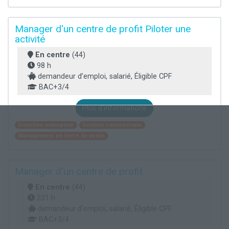
Manager d'un centre de profit Piloter une
activité
En centre
(44)
98 h
demandeur d’emploi, salarié, Éligible CPF
BAC+3/4
Plus d'informations
Direction entreprise
Gestion commerciale
Management en force de vente
Manager d'un centre de profit
En centre
(44)
231 h
demandeur d’emploi, salarié, Éligible CPF
BAC+3/4