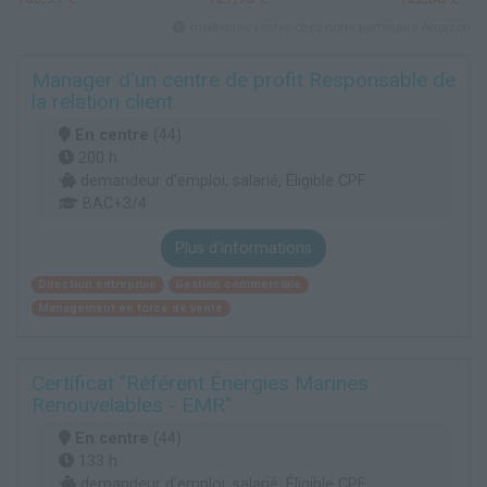
meilleures ventes chez notre partenaire Amazon
Manager d'un centre de profit Responsable de
la relation client
En centre
(44)
200 h
demandeur d’emploi, salarié, Éligible CPF
BAC+3/4
Plus d'informations
Direction entreprise
Gestion commerciale
Management en force de vente
Certificat "Référent Énergies Marines
Renouvelables - EMR"
En centre
(44)
133 h
demandeur d’emploi, salarié, Éligible CPF