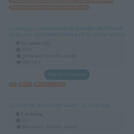
Production et administration spectacle, cinéma et audiovisuel
Réalisation cinématographique et audiovisuelle
Licence pro techniques et activités de l'image
et du son spécialité métiers de la scène lyrique
En centre
(54)
413 h
demandeur d’emploi, salarié
BAC+3/4
Plus d'informations
Art
Danse
Musique et chant
Le droit du spectacle vivant - E-Learning
À distance
35 h
demandeur d’emploi, salarié