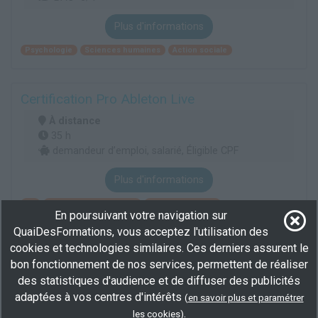
Plus d'informations
Psychologie
Sciences humaines
Action sociale
Certification Pro Ableton Live
À distance
35 h
demandeur d’emploi, salarié, Éligible CPF
Plus d'informations
Art
Audiovisuel multimédia
Musique et chant
En poursuivant votre navigation sur
QuaiDesFormations, vous acceptez l'utilisation des
cookies et technologies similaires. Ces derniers assurent le
Master 2 Droit des affaires, parcours droit du
bon fonctionnement de nos services, permettent de réaliser
multimédia et des systèmes d'information
des statistiques d'audience et de diffuser des publicités
À distance
adaptées à vos centres d'intérêts
(
en savoir plus et paramétrer
770 h
.
les cookies
)