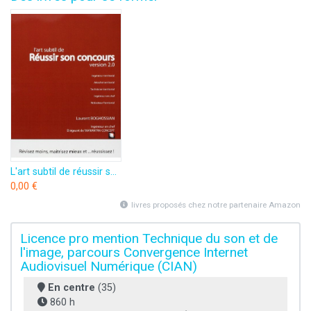
L'art subtil de réussir son concours (ingénieur territorial, attaché territorial, technicien territorial, ingénieur en chef) : Révisez moins, maîtrisez mieux et ... réussissez de Laurent Boghossian (10 mai 2011) Broché
0,00 €
livres proposés chez notre partenaire Amazon
Licence pro mention Technique du son et de
l'image, parcours Convergence Internet
Audiovisuel Numérique (CIAN)
En centre
(35)
860 h