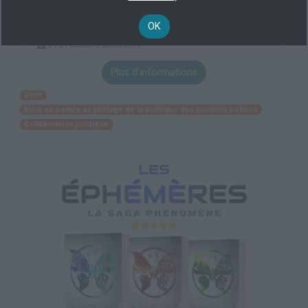
100 % demandeur d’emploi, demandeur d’emploi,
Éligible CPF
OK
BAC+3/4
Professionnalisation
Plus d'informations
Droit
Mise en oeuvre et pilotage de la politique des pouvoirs publics
Collaboration juridique