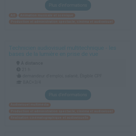
Plus d'informations
Art
Animation musicale et scénique
Production et administration spectacle, cinéma et audiovisuel
Technicien audiovisuel multitechnique - les
bases de la lumière en prise de vue
À distance
21 h
demandeur d’emploi, salarié, Éligible CPF
BAC+3/4
Plus d'informations
Audiovisuel multimédia
Production et administration spectacle, cinéma et audiovisuel
Réalisation cinématographique et audiovisuelle