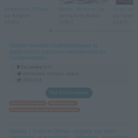
Amazon Fire TV Stick HD (Nouvelle génération) | TV gratuite et en direct, télécommande vocale Alexa, contrôle de la maison connectée, streaming HD
Astérix - Astérix en Lusitanie - n°41
par Amazon
par Hachette Asterix
par Fayard
44,99 €
10,90 €
23,90 €
meilleures ventes chez notre partenaire Amazon
Master mention mathématiques et
applications parcours mathématiques
fondamentales
En centre
(67)
demandeur d’emploi, salarié
BAC+3/4
Plus d'informations
Direction entreprise
Mathématiques
Enseignement général du second degré
Niveau 1 France Chimie- risques sur sites
chimiques et industriels - débutant - recyclage