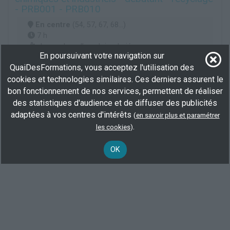
- PRB001 - PRB010
En centre
(54, 57, 67, 68...)
7 h
demandeur d’emploi, salarié
En poursuivant votre navigation sur
QuaiDesFormations, vous acceptez l'utilisation des
Plus d'informations
cookies et technologies similaires. Ces derniers assurent le
Chimie
bon fonctionnement de nos services, permettent de réaliser
Recherche en sciences de l'univers, de la matière et du vivant
des statistiques d'audience et de diffuser des publicités
adaptées à vos centres d'intérêts
(
en savoir plus et paramétrer
.
les cookies
)
Voir toutes les formations
OK