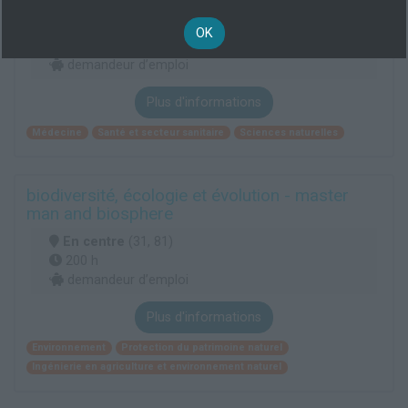
En centre
(31)
OK
200 h
demandeur d’emploi
Plus d'informations
Médecine
Santé et secteur sanitaire
Sciences naturelles
biodiversité, écologie et évolution - master
man and biosphere
En centre
(31, 81)
200 h
demandeur d’emploi
Plus d'informations
Environnement
Protection du patrimoine naturel
Ingénierie en agriculture et environnement naturel