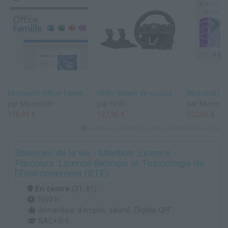
Microsoft Office Famille 2024 | Code d'activation envoyé par email
HORI Volant de course APEX pour Playstation 5, Playstation 4 et PC - Licence officielle Sony
par Microsoft
par HORI
par Microso
138,99 €
127,95 €
122,55 €
meilleures ventes chez notre partenaire Amazon
Sciences de la vie - Mention :Licence -
Parcours :Licence Biologie et Toxicologie de
l'Environnement (BTE)
En centre
(31, 81)
1600 h
demandeur d’emploi, salarié, Éligible CPF
BAC+3/4