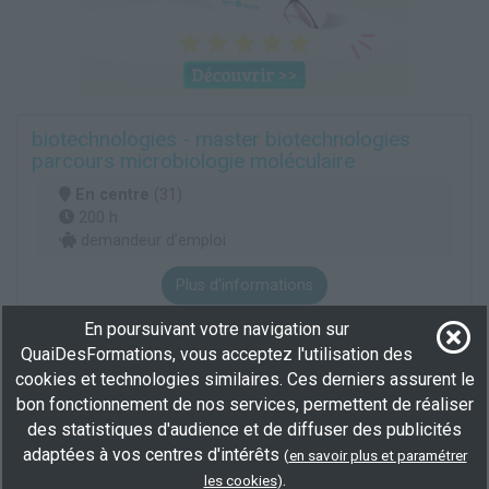
biotechnologies - master biotechnologies
parcours microbiologie moléculaire
En centre
(31)
200 h
demandeur d’emploi
Plus d'informations
Sciences naturelles
En poursuivant votre navigation sur
Management et ingénierie Hygiène Sécurité Environnement -HSE- industriel
QuaiDesFormations, vous acceptez l'utilisation des
Management et ingénierie qualité industrielle
cookies et technologies similaires. Ces derniers assurent le
bon fonctionnement de nos services, permettent de réaliser
des statistiques d'audience et de diffuser des publicités
biologie-santé - master biologie-santé
adaptées à vos centres d'intérêts
(
en savoir plus et paramétrer
parcours gestion intégrée des maladies
.
les cookies
)
animales tropicales