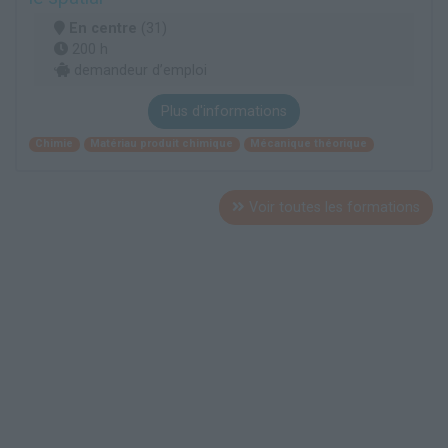
En centre
(31)
200 h
demandeur d’emploi
Plus d'informations
Chimie
Matériau produit chimique
Mécanique théorique
Voir toutes les formations