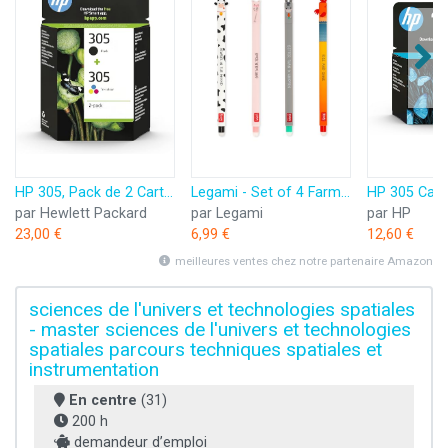
HP 305, Pack de 2 Cartouches d’Encre Originales, 6ZD17AE, Noir, Cyan, Jaune, Magenta
Legami - Set of 4 Farm Sweet Farm Erasable Gel Pens, Stylos à encre thermosensible effaçable, noir, rose, vert, rouge, efface sans consommer de feuille, pointe 0,7 mm
par Hewlett Packard
par Legami
par HP
23,00 €
6,99 €
12,60 €
meilleures ventes chez notre partenaire Amazon
sciences de l'univers et technologies spatiales
- master sciences de l'univers et technologies
spatiales parcours techniques spatiales et
instrumentation
En centre
(31)
200 h
demandeur d’emploi